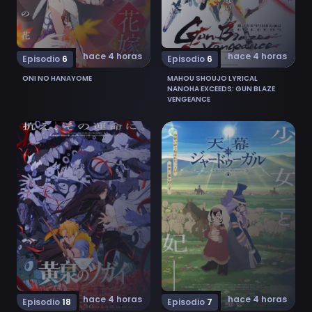
hace 4 horas
hace 4 horas
Episodio
6
Episodio
6
ONI NO HANAYOME
MAHOU SHOUJO LYRICAL
NANOHA EXCEEDS: GUN BLAZE
VENGEANCE
Ver Yomi no Tsugai 18
Ver Tenmaku no Jaadugar 
hace 4 horas
hace 4 horas
Episodio
18
Episodio
7