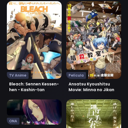
Ver Bleach: Sennen Kessen-hen - Kashin-tan
Ver Ansatsu Kyoushitsu Mov
TV Anime
Película
Bleach: Sennen Kessen-
Ansatsu Kyoushitsu
hen - Kashin-tan
Movie: Minna no Jikan
Ver Ai no Yakusoku
Ver Nige Jouzu no Wakagim
ONA