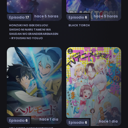
hace 5 horas
hace 5 horas
Episodio
17
Episodio
6
HONZUKI NO GEKOKUJOU:
BLACK TORCH
SHISHO NI NARU TAME NI WA
SHUDAN WO ERANDEIRAREMASEN
- RYOUSHU NO YOUJO
Ver Hell Mode: Yarikomizuki no Gamer wa Hai Settei no
Ver Uchi no Otouto-domo 
hace 1 día
Episodio
6
hace 1 día
Episodio
6