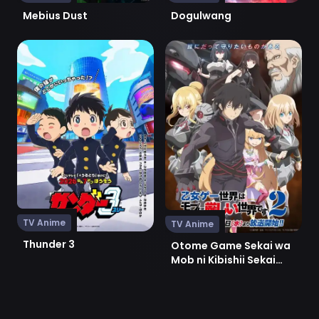
Mebius Dust
Dogulwang
Ver Thunder 3
Ver Otome Game Sekai wa Mo
TV Anime
TV Anime
Thunder 3
Otome Game Sekai wa
Mob ni Kibishii Sekai
desu 2