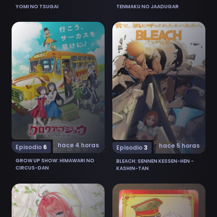
YOMI NO TSUGAI
TENMAKU NO JAADUGAR
Ver Grow Up Show: Himawari no Circus-dan 6
Ver Bleach: Sennen Kessen
hace 4 horas
hace 5 horas
Episodio
6
Episodio
3
GROW UP SHOW: HIMAWARI NO
BLEACH: SENNEN KESSEN-HEN -
CIRCUS-DAN
KASHIN-TAN
Ver Neko to Ryuu 7
Ver Iwamoto-senpai no Sui