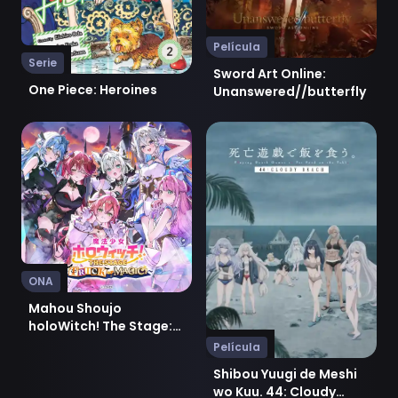
Película
Serie
Sword Art Online:
One Piece: Heroines
Unanswered//butterfly
Ver Mahou Shoujo holoWitch! The Stage: Trick or Magi
Ver Shibou Yuugi de Meshi 
ONA
Mahou Shoujo
holoWitch! The Stage:
Trick or Magic!
Película
Shibou Yuugi de Meshi
wo Kuu. 44: Cloudy