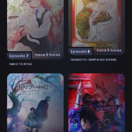
hace 5 horas
Episodio
6
hace 5 horas
Episodio
7
IWAMOTO-SENPAI NO SUISEN
NEKO TO RYUU
Ver Honzuki no Gekokujou: Shisho ni Naru Tame ni wa
Ver Black Torch 6