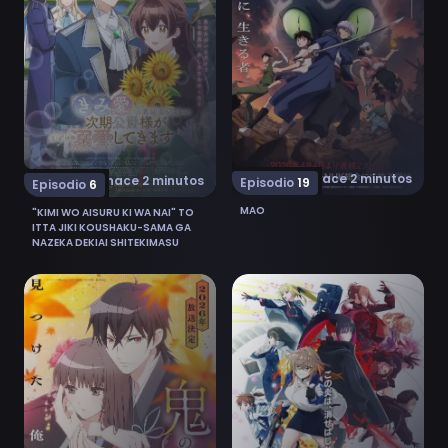
hace 2 minutos
hace 2 minutos
Episodio
19
Episodio
6
MAO
"KIMI WO AISURU KI WA NAI" TO
ITTA JIKI KOUSHAKU-SAMA GA
NAZEKA DEKIAI SHITEKIMASU
Ver Oni no Hanayome 6
Ver Mahou Shoujo Lyrical 