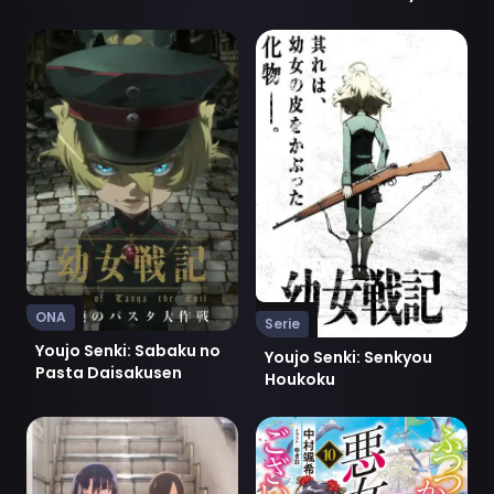
Beach
Ver Youjo Senki: Sabaku no Pasta Daisakusen
Ver Youjo Senki: Senkyou H
ONA
Serie
Youjo Senki: Sabaku no
Youjo Senki: Senkyou
Pasta Daisakusen
Houkoku
Ver Boku no Kokoro no Yabai Yatsu Movie
Ver Futsutsuka na Akujo d