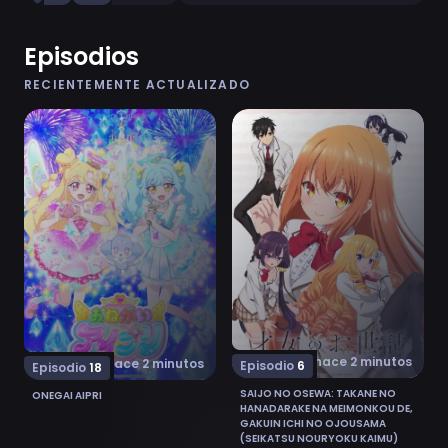
Episodios
RECIENTEMENTE ACTUALIZADO
Ver Onegai AiPri 18
Ver Saijo no Osewa: Takan
hace 2 minutos
hace 2 minutos
Episodio
6
Episodio
18
SAIJO NO OSEWA: TAKANE NO
ONEGAI AIPRI
HANADARAKE NA MEIMONKOU DE,
GAKUIN ICHI NO OJOUSAMA
(SEIKATSU NOURYOKU KAIMU)