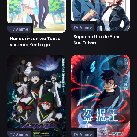
TV Anime
TV Anime
Super no Ura de Yani
Hanaori-san wa Tensei
Suu Futari
shitemo Kenka ga
Shitai
Ver Mebius Dust
Ver Dogulwang
TV Anime
TV Anime