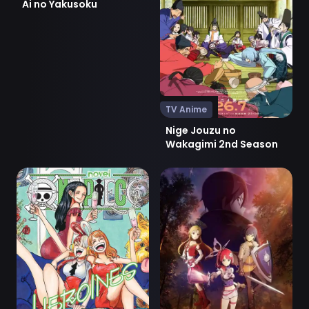
Ai no Yakusoku
TV Anime
Nige Jouzu no
Wakagimi 2nd Season
Ver One Piece: Heroines
Ver Sword Art Online: Unan