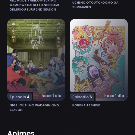
HELL MODE: YARIKOMIZUKI NO
UCHI NO OTOUTO-DOMO GA
GAMER WA HAI SETTEI NO ISEKAI
SUMIMASEN
DE MUSOU SURU 2ND SEASON
Ver Nige Jouzu no Wakagimi 2nd Season 4
Ver Kore Kaite Shine 6
hace 1 día
hace 1 día
Episodio
4
Episodio
6
NIGE JOUZU NO WAKAGIMI 2ND
KORE KAITE SHINE
SEASON
Animes