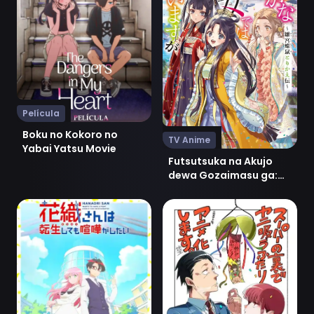
Película
Boku no Kokoro no
TV Anime
Yabai Yatsu Movie
Futsutsuka na Akujo
dewa Gozaimasu ga:
Suuguu Chouso Torikae
Den
Ver Hanaori-san wa Tensei shitemo Kenka ga Shitai
Ver Super no Ura de Yani Su