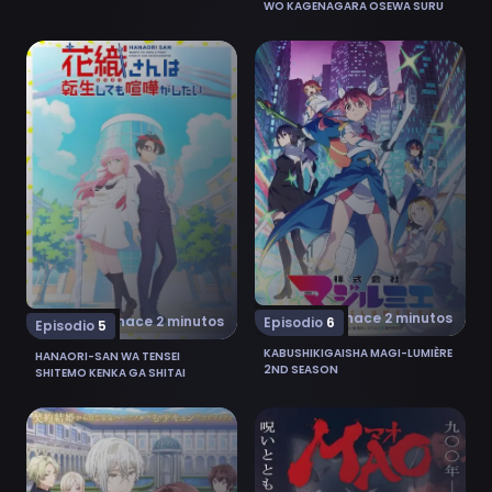
WO KAGENAGARA OSEWA SURU
Ver Hanaori-san wa Tensei shitemo Kenka ga Shitai 5
Ver Kabushikigaisha Magi-
hace 2 minutos
hace 2 minutos
Episodio
6
Episodio
5
KABUSHIKIGAISHA MAGI-LUMIÈRE
HANAORI-SAN WA TENSEI
2ND SEASON
SHITEMO KENKA GA SHITAI
Ver "Kimi wo Aisuru Ki wa Nai" to Itta Jiki Koushaku-s
Ver Mao 19