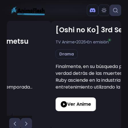
[Oshi no Ko] 3rd Season
TV Anime
•
2026
•
En emisión
Drama
Finalmente, en su búsqueda por descubrir la
verdad detrás de las muertes de Ai y Gorou,
Ruby asciende en la industria del
entretenimiento utilizando la mentira como
arma...
Ver Anime