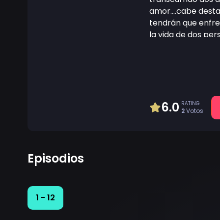
amor....cabe dest
tendrán que enfre
la vida de dos pe
agrade....
6.0
RATING
2
Votos
Episodios
1 - 12