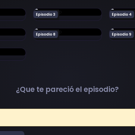
Enishi~ Episodio 2
Ver Ai Yori Aoshi ~Enishi~ Episodio 3
Ver Ai Yori
Episodio 3
Episodio 4
Enishi~ Episodio 7
Ver Ai Yori Aoshi ~Enishi~ Episodio 8
Ver Ai Yori
Episodio 8
Episodio 9
Enishi~ Episodio 12
¿Que te pareció el episodio?