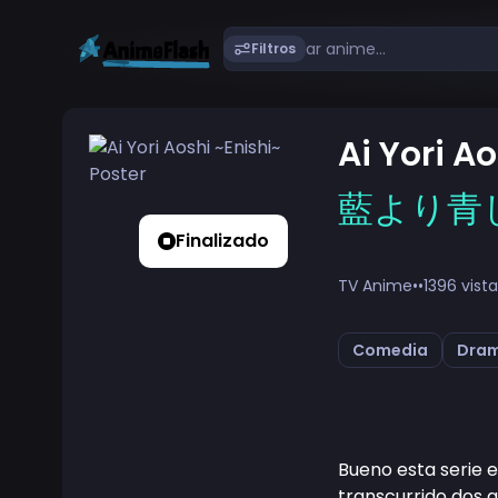
Filtros
Ai Yori A
藍より青
Finalizado
TV Anime
•
•
1396 vist
Comedia
Dra
Bueno esta serie e
transcurrido dos 