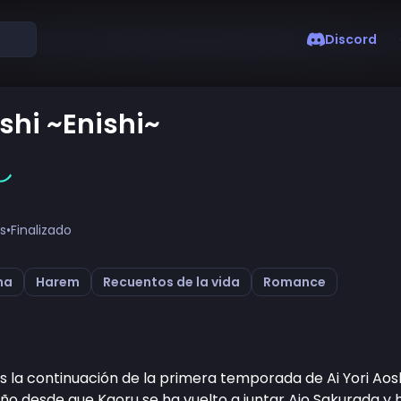
Discord
oshi ~Enishi~
し
as
•
Finalizado
ma
Harem
Recuentos de la vida
Romance
s la continuación de la primera temporada de Ai Yori Aosh
año desde que Kaoru se ha vuelto a juntar Aio Sakurada y