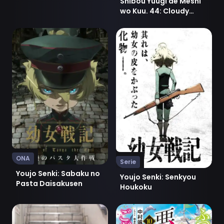
Shibou Yuugi de Meshi
wo Kuu. 44: Cloudy
Beach
Ver Youjo Senki: Sabaku no Pasta Daisakusen
Ver Youjo Senki: Senkyou H
ONA
Serie
Youjo Senki: Sabaku no
Youjo Senki: Senkyou
Pasta Daisakusen
Houkoku
Ver Boku no Kokoro no Yabai Yatsu Movie
Ver Futsutsuka na Akujo d