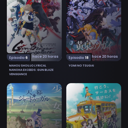
hace 20 horas
hace 20 horas
Episodio
6
Episodio
18
MAHOU SHOUJO LYRICAL
YOMI NO TSUGAI
NANOHA EXCEEDS: GUN BLAZE
VENGEANCE
Ver Tenmaku no Jaadugar 7
Ver Grow Up Show: Himawar