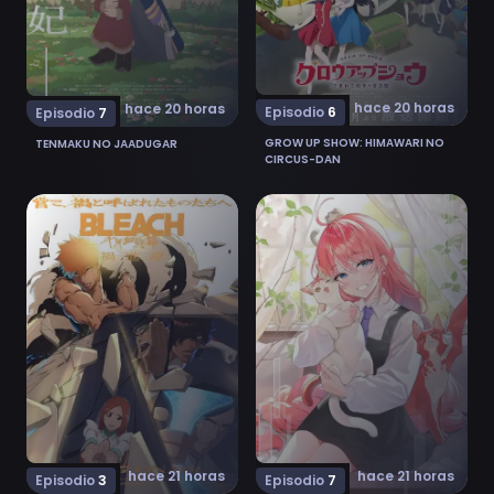
hace 20 horas
hace 20 horas
Episodio
6
Episodio
7
GROW UP SHOW: HIMAWARI NO
TENMAKU NO JAADUGAR
CIRCUS-DAN
Ver Bleach: Sennen Kessen-hen - Kashin-tan 3
Ver Neko to Ryuu 7
hace 21 horas
hace 21 horas
Episodio
3
Episodio
7