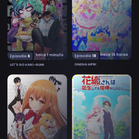
hace 16 horas
hace 1 minuto
Episodio
18
Episodio
6
ONEGAI AIPRI
LET'S GO KAIKI-GUMI
Ver Saijo no Osewa: Takane no Hanadarake na Meimon
Ver Hanaori-san wa Tensei 