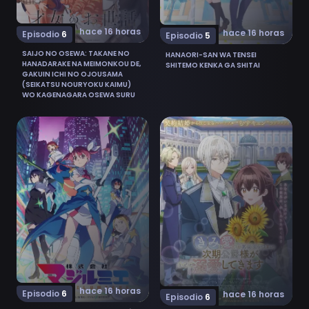
hace 16 horas
hace 16 horas
Episodio
6
Episodio
5
SAIJO NO OSEWA: TAKANE NO
HANAORI-SAN WA TENSEI
HANADARAKE NA MEIMONKOU DE,
SHITEMO KENKA GA SHITAI
GAKUIN ICHI NO OJOUSAMA
(SEIKATSU NOURYOKU KAIMU)
WO KAGENAGARA OSEWA SURU
Ver Kabushikigaisha Magi-Lumière 2nd Season 6
Ver "Kimi wo Aisuru Ki wa N
hace 16 horas
Episodio
6
hace 16 horas
Episodio
6