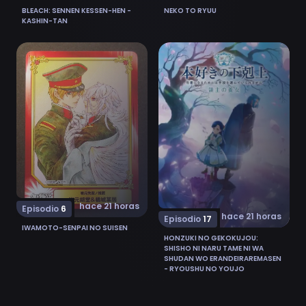
BLEACH: SENNEN KESSEN-HEN -
NEKO TO RYUU
KASHIN-TAN
Ver Iwamoto-senpai no Suisen 6
Ver Honzuki no Gekokujou: 
hace 21 horas
Episodio
6
hace 21 horas
Episodio
17
IWAMOTO-SENPAI NO SUISEN
HONZUKI NO GEKOKUJOU:
SHISHO NI NARU TAME NI WA
SHUDAN WO ERANDEIRAREMASEN
- RYOUSHU NO YOUJO