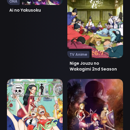
ONA
Ai no Yakusoku
TV Anime
Nige Jouzu no
Wakagimi 2nd Season
Ver One Piece: Heroines
Ver Sword Art Online: Unan