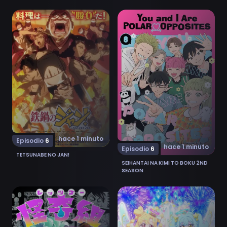
Ver Tetsunabe no Jan! 6
Ver Seihantai na Kimi to Bo
hace 1 minuto
Episodio
6
hace 1 minuto
Episodio
6
TETSUNABE NO JAN!
SEIHANTAI NA KIMI TO BOKU 2ND
SEASON
Ver Let's Go Kaiki-gumi 6
Ver Onegai AiPri 18