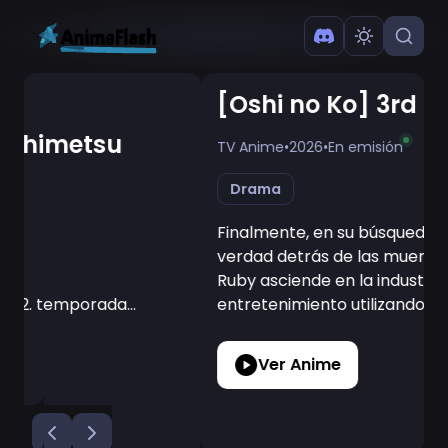
[Oshi no Ko] 3rd Season
TV Anime
•
2026
•
En emisión
Drama
Finalmente, en su búsqueda por descubrir la
verdad detrás de las muertes de Ai y Gorou,
Ruby asciende en la industria del
entretenimiento utilizando la mentira como
arma...
Ver Anime