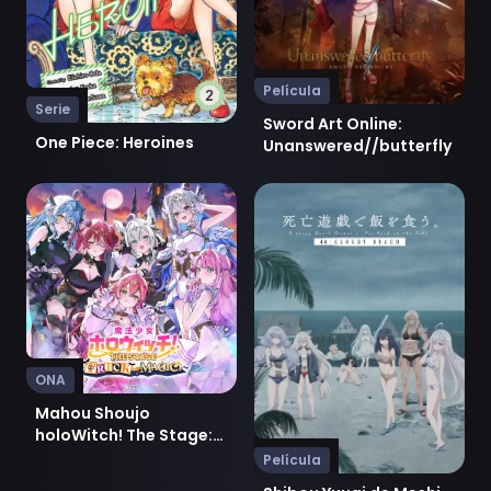
Película
Serie
Sword Art Online:
One Piece: Heroines
Unanswered//butterfly
Ver Mahou Shoujo holoWitch! The Stage: Trick or Magi
Ver Shibou Yuugi de Meshi 
ONA
Mahou Shoujo
holoWitch! The Stage:
Trick or Magic!
Película