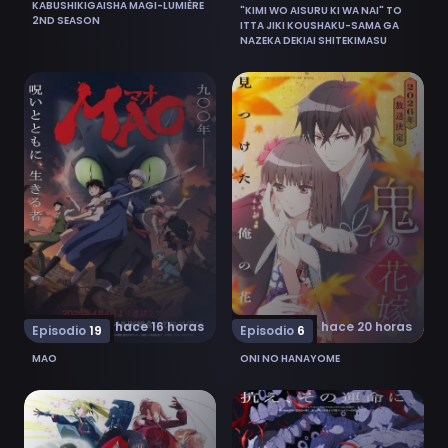
KABUSHIKIGAISHA MAGI-LUMIÈRE
"KIMI WO AISURU KI WA NAI" TO
2ND SEASON
ITTA JIKI KOUSHAKU-SAMA GA
NAZEKA DEKIAI SHITEKIMASU
Ver Mao 19
Ver Oni no Hanayome 6
hace 20 horas
hace 16 horas
Episodio
6
Episodio
19
ONI NO HANAYOME
MAO
Ver Mahou Shoujo Lyrical Nanoha EXCEEDS: Gun Blaze
Ver Yomi no Tsugai 18