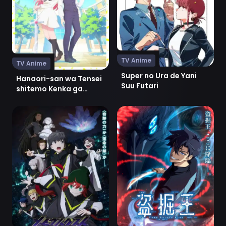
TV Anime
TV Anime
Super no Ura de Yani
Hanaori-san wa Tensei
Suu Futari
shitemo Kenka ga
Shitai
Ver Mebius Dust
Ver Dogulwang