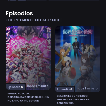
Episodios
RECIENTEMENTE ACTUALIZADO
Ver Kimi no Koto ga Daidaidaidaidaisuki na 100-nin no 
Ver Sekai Saikyou no Kouei:
hace 1 minuto
Episodio
6
hace 1 minuto
Episodio
6
KIMI NO KOTO GA
SEKAI SAIKYOU NO KOUEI:
DAIDAIDAIDAIDAISUKI NA 100-NIN
MEIKYUUKOKU NO SHINJIN
NO KANOJO 3RD SEASON
TANSAKUSHA