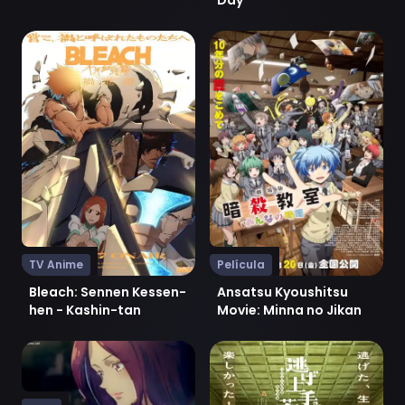
Too
Ver Bleach: Sennen Kessen-hen - Kashin-tan
Ver Ansatsu Kyoushitsu Mov
TV Anime
Película
Bleach: Sennen Kessen-
Ansatsu Kyoushitsu
hen - Kashin-tan
Movie: Minna no Jikan
Ver Ai no Yakusoku
Ver Nige Jouzu no Wakagim