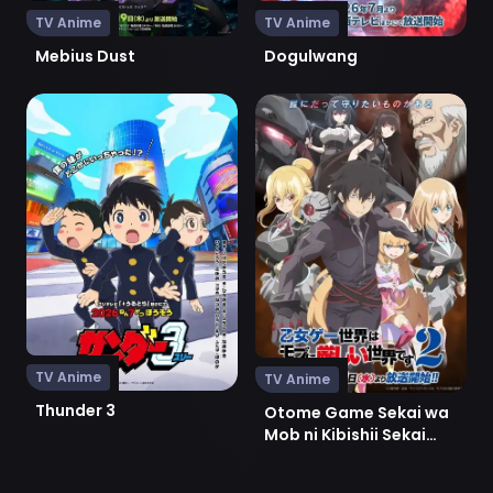
TV Anime
TV Anime
Mebius Dust
Dogulwang
Ver Thunder 3
Ver Otome Game Sekai wa Mo
TV Anime
TV Anime
Thunder 3
Otome Game Sekai wa
Mob ni Kibishii Sekai
desu 2