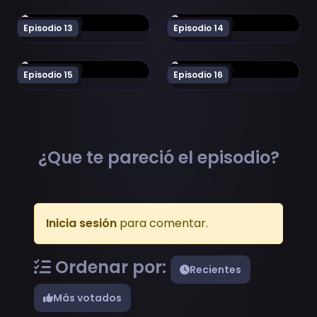
Ver Ao no Hako Episodio 13
Ver Ao no Hako Episodio 14
Episodio 13
Episodio 14
Ver Ao no Hako Episodio 15
Ver Ao no Hako Episodio 16
Episodio 15
Episodio 16
¿Que te pareció el episodio?
Inicia sesión
para comentar.
Ordenar por:
Recientes
Más votados