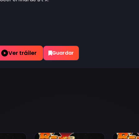
Ver tráiler
Guardar
odio 2
Ver B'T X Neo Episodio 3
Ver B'T X N