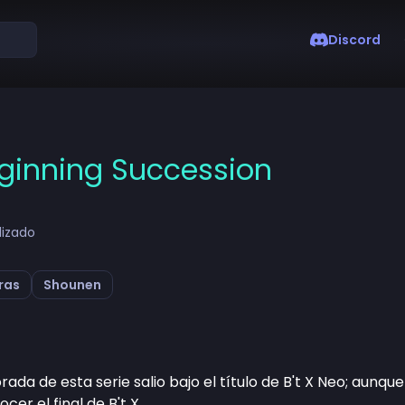
Discord
eginning Succession
lizado
ras
Shounen
da de esta serie salio bajo el título de B't X Neo; aunque
er el final de B't X.