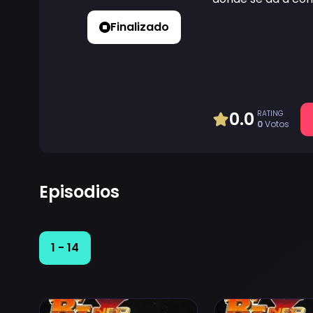
Finalizado
0.0
RATING
0
Votos
Episodios
1 - 14
Ver B'T X Neo Episodio 1
Ver B'T X Neo Epis