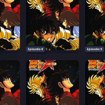
Episodio 8
Episodio 9
odio 12
Ver B'T X Neo Episodio 13
Ver B'T X N