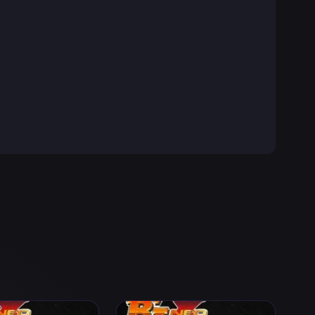
eo Episodio 4
Ver B'T X Neo Episodio 5