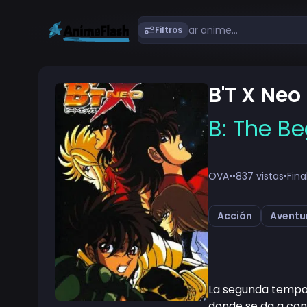
Filtros
B'T X Neo
B: The B
OVA
•
•
837 vistas
•
Fina
Acción
Aventu
La segunda tempora
donde se da a conoc