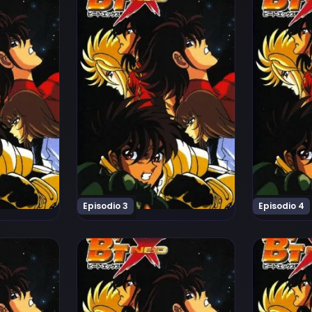
Episodio 3
Episodio 4
odio 7
Ver B'T X Neo Episodio 8
Ver B'T X N