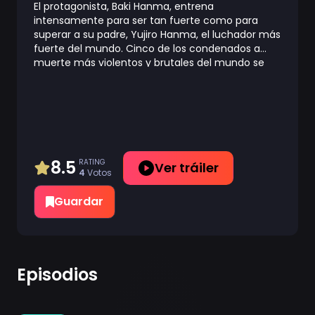
El protagonista, Baki Hanma, entrena
intensamente para ser tan fuerte como para
superar a su padre, Yujiro Hanma, el luchador más
fuerte del mundo. Cinco de los condenados a
muerte más violentos y brutales del mundo se
reúnen para enfrentar a Baki. Su objetivo es
probar la derrota: su fuerza y ​​habilidad
inigualables los han llevado a aburrirse de la vida
misma, y ​​ahora buscan a Baki con la esperanza
de que él pueda abrumarlos y aplastarlos por
completo. En esta crisis, otros luchadores del arte
marcial subterráneo se juntan para luchar al lado
8.5
RATING
Ver tráiler
4
Votos
de Baki, se trata de Kaoru Hanayama, Gouki
Shibukawa, Retsu Kaioh y Doppo Orochi. De esta
Guardar
forman, comienza un enfrentamiento épico
entre presos condenados a muerte y Baki y sus
amigos.
Episodios