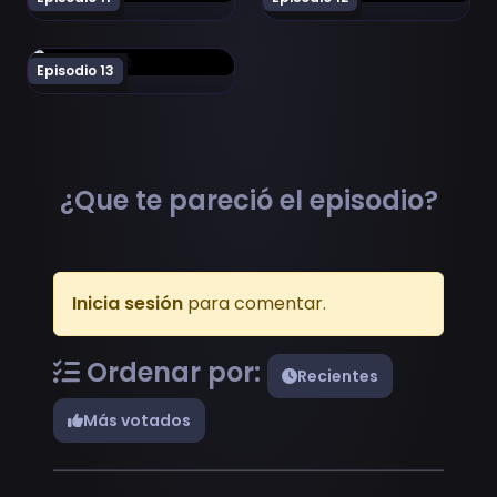
Ver BanG Dream! Ave Mujica Episodio 13
Episodio 13
¿Que te pareció el episodio?
Inicia sesión
para comentar.
Ordenar por:
Recientes
Más votados