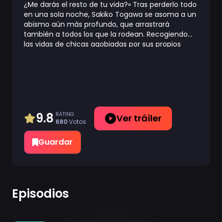
¿Me darás el resto de tu vida?» Tras perderlo todo
en una sola noche, Sakiko Togawa se asoma a un
abismo aún más profundo, que arrastrará
también a todos los que la rodean. Recogiendo
las vidas de chicas agobiadas por sus propios
problemas y deseos, Sakiko levanta el telón de
una mascarada perfecta. «Bienvenidos al mundo
de Ave Mujica». En un escenario donde el dolor, la
muerte, el miedo, el amor -incluso el consuelo del
olvido- son despojados, ¿se arrancarán sus
máscaras y se harán añicos en el olvido, o...
9.8
RATING
Ver tráiler
680
Votos
Guardar
Episodios