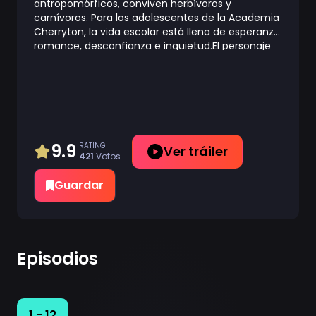
antropomórficos, conviven herbívoros y
carnívoros. Para los adolescentes de la Academia
Cherryton, la vida escolar está llena de esperanza,
romance, desconfianza e inquietud.El personaje
principal es Legoshi el lobo, miembro del club de
teatro. A pesar de su apariencia amenazante,
tiene un corazón muy gentil. Durante la mayor
parte de su vida, siempre ha sido objeto de temor
y odio de otros animales, y se ha acostumbrado
bastante a ese estilo de vida. Pero después del
asesinato de un compañero de clase, se
9.9
RATING
Ver tráiler
421
Votos
encuentra cada vez más involucrado con sus
otros compañeros, que tienen su propia cuota de
Guardar
inseguridades, y encuentra que su vida en la
escuela cambia lentamente.
Episodios
1 - 12