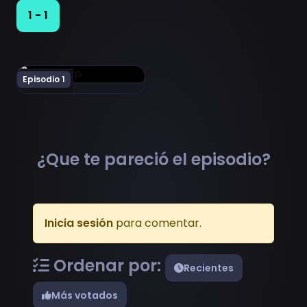
1 - 1
Ver Byousoku 5 Centimeter Episodio 1
Episodio 1
¿Que te pareció el episodio?
Inicia sesión
para comentar.
Ordenar por:
Recientes
Más votados