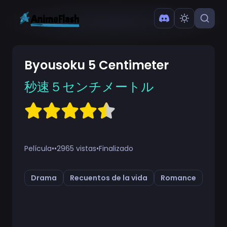
Byousoku 5 Centimeter
秒速５センチメートル
Película
•
•
2965 vistas
•
Finalizado
Drama
Recuentos de la vida
Romance