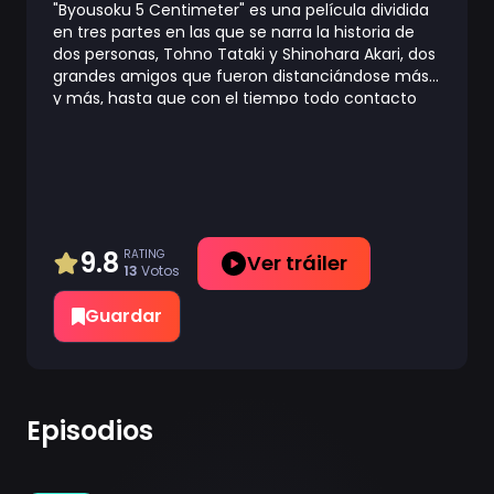
"Byousoku 5 Centimeter" es una película dividida
en tres partes en las que se narra la historia de
dos personas, Tohno Tataki y Shinohara Akari, dos
grandes amigos que fueron distanciándose más
y más, hasta que con el tiempo todo contacto
entre ellos se redujo a los emails que se
mandaban. El intercambio de e-mails no
obstante cesó a medida que fueron pasando los
años, abriéndose así aún más la brecha entre
ellos. Pese a todo, Takaki aún recuerda los
momentos que vivieron juntos y, mientras sigue
con su vida y se fija en las cosas y la gente que le
9.8
RATING
Ver tráiler
13
Votos
rodea, se pregunta si volverá a ver a Akari algún
día.
Guardar
Episodios