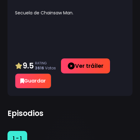
Secuela de Chainsaw Man.
9.5
RATING
Ver tráiler
3616
Votos
Guardar
Episodios
1 - 1