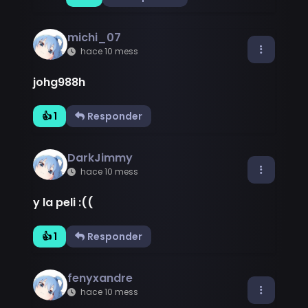
michi_07
hace 10 mess
johg988h
👍 1
Responder
DarkJimmy
hace 10 mess
y la peli :((
👍 1
Responder
fenyxandre
hace 10 mess