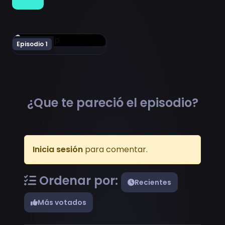
Ver Chainsaw Man Movie: Reze-hen Episodio 1
Episodio 1
¿Que te pareció el episodio?
Inicia sesión
para comentar.
Ordenar por:
Recientes
Más votados