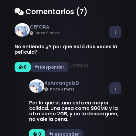
Comentarios (7)
CEFORA
hace 9 mess
No entiendo ¿Y por qué está dos veces la
película?
(Editado)
👍 0
Responder
XxArcangelxD
hace 8 mess
Por lo que vi, una esta en mayor
calidad. Una pesa como 900MB y la
otra como 2GB, y no la descarguen,
no vale la pena.
👍 0
Responder