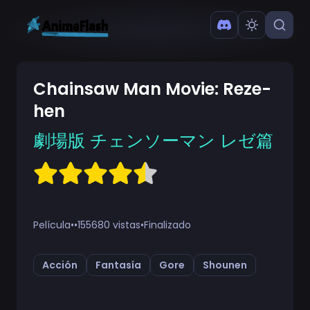
Chainsaw Man Movie: Reze-
hen
劇場版 チェンソーマン レゼ篇
Película
•
•
155680 vistas
•
Finalizado
Acción
Fantasía
Gore
Shounen