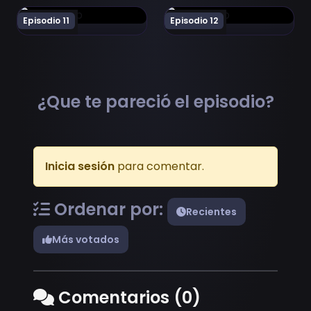
Ver Choujin Koukousei-tachi wa Isekai demo Yoyuu de Ik
Ver Choujin Koukousei-tach
Episodio 11
Episodio 12
¿Que te pareció el episodio?
Inicia sesión
para comentar.
Ordenar por:
Recientes
Más votados
Comentarios (0)