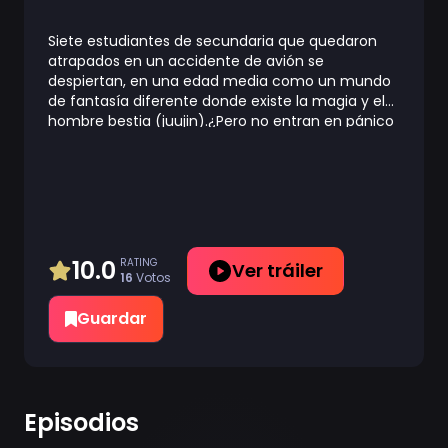
Siete estudiantes de secundaria que quedaron
atrapados en un accidente de avión se
despiertan, en una edad media como un mundo
de fantasía diferente donde existe la magia y el
hombre bestia (juujin).¿Pero no entran en pánico
ante su situación actual?Construyen una planta
nuclear en un mundo sin electricidad, controlan
la economía de una gran ciudad en un corto viaje
de trabajo y, finalmente, por el bien de su
benefactor que sufre el mal gobierno, declaran la
guerra a los nobles malvados.Entonces ... ninguno
de ellos es un estudiante normal de secundaria,
10.0
RATING
Ver tráiler
16
Votos
¡cada uno de ellos son estudiantes de secundaria
súper humanos que se encuentran en la cima de
Guardar
la política, la economía, la ciencia y la
medicina!Esta es la historia de un equipo de
ensueño que posee la mayor sabiduría y
tecnología de la tierra, que sin ningún tipo de
autocontrol lleva una revolución a un mundo
Episodios
diferente con sobre-tecnología.