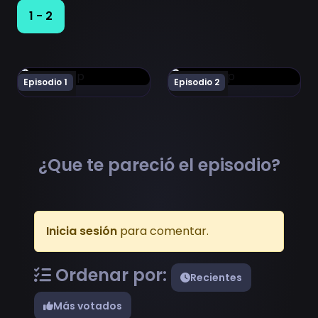
1 - 2
Ver Da Capo If Episodio 1
Ver Da Capo If Episodio 2
Episodio 1
Episodio 2
¿Que te pareció el episodio?
Inicia sesión
para comentar.
Ordenar por:
Recientes
Más votados