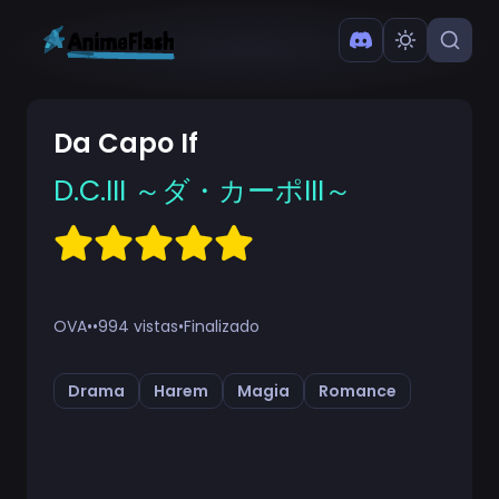
Da Capo If
D.C.III ～ダ・カーポIII～
OVA
•
•
994 vistas
•
Finalizado
Drama
Harem
Magia
Romance