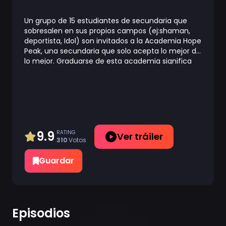
Un grupo de 15 estudiantes de secundaria que
sobresalen en sus propios campos (ej:shaman,
deportista, Idol) son invitados a la Academia Hope
Peak, una secundaria que solo acepta lo mejor de
lo mejor. Graduarse de esta academia significa
éxito asegurado en la vida. Poco después de
llegar, los estudiantes se ven atrapados en la
escuela, con todas las entradas y ventanas
selladas, por un sádico oso de peluche llamado
"Monokuma", quien ha tomado control de las
instalaciones y les da dos opciones a los
estudiantes: 1) Vivir por el resto de sus vidas
9.9
RATING
Ver tráiler
310
Votos
dentro de las paredes de la escuela, o, 2) intentar
escapar de esta "graduándose". Para graduarse
Guardar
un estudiante tiene que realizar un "Asesinato
perfecto", matando a uno de sus compañeros sin
ser descubierto por el resto de los estudiantes. Si
el culpable es descubierto, este será "castigado".
Si se sale con la suya, el quedara en libertad y el
Episodios
resto de los estudiantes serán "castigados".