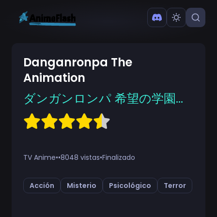
Danganronpa The
Animation
ダンガンロンパ 希望の学園と絶望の高校生 THE ANIMATION
TV Anime
•
•
8048 vistas
•
Finalizado
Acción
Misterio
Psicológico
Terror