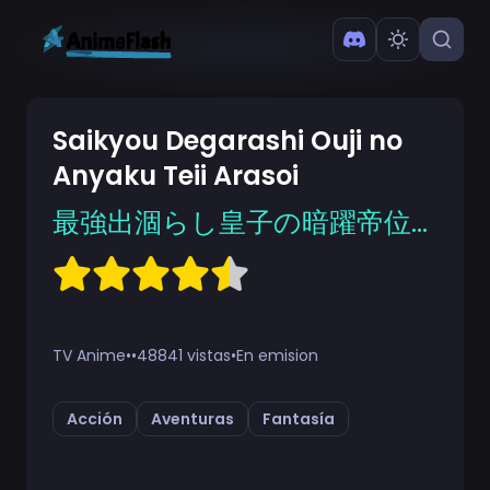
Saikyou Degarashi Ouji no
Anyaku Teii Arasoi
最強出涸らし皇子の暗躍帝位争い
TV Anime
•
•
48841 vistas
•
En emision
Acción
Aventuras
Fantasía