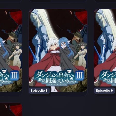
iru Darou ka III Episodio 6
ai wo Motomeru no wa Machigatteiru Darou ka III Episodi
Ver Dungeon ni Deai wo Motomeru no wa Mac
Ver Dungeo
Episodio 8
Episodio 9
iru Darou ka III Episodio 11
ai wo Motomeru no wa Machigatteiru Darou ka III Episodi