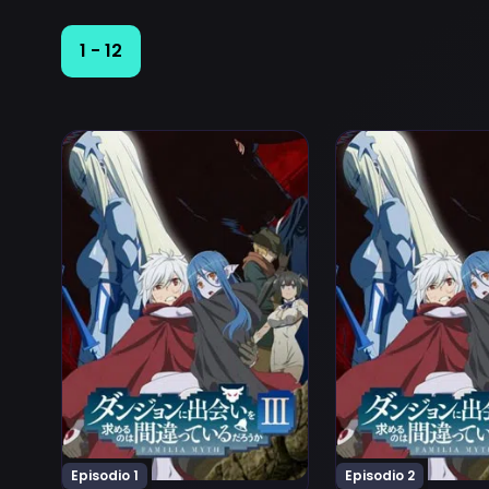
1 - 12
Ver Dungeon ni Deai wo Motomeru no wa Machigatte
Ver Dungeon ni De
Episodio 1
Episodio 2