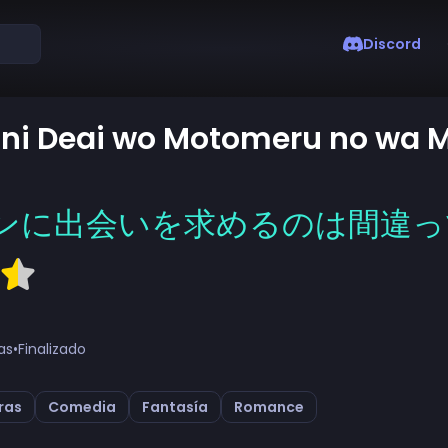
Discord
ni Deai wo Motomeru no wa M
ンに出会いを求めるのは間違って
as
•
Finalizado
ras
Comedia
Fantasía
Romance