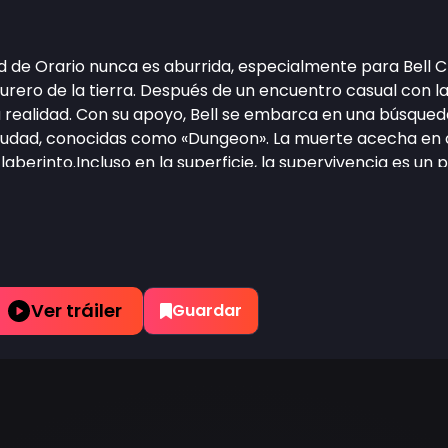
ad de Orario nunca es aburrida, especialmente para Bell 
rero de la tierra. Después de un encuentro casual con la
 realidad. Con su apoyo, Bell se embarca en una búsqued
iudad, conocidas como «Dungeon». La muerte acecha en 
laberinto.Incluso en la superficie, la supervivencia es un
undo donde los dioses y los humanos viven y trabajan j
 Sin embargo, una cosa es segura: una cantidad de errores
timista de este cuento hercúleo.
Ver tráiler
Guardar