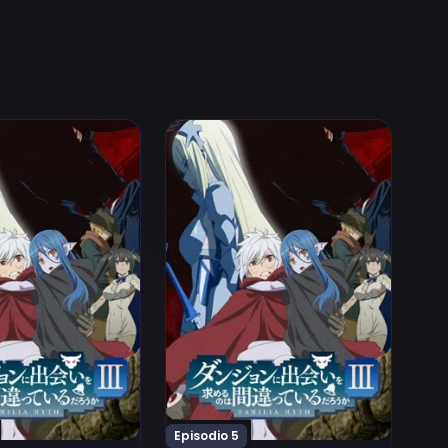
o 2
higatteiru Darou ka III Episodio 3
n ni Deai wo Motomeru no wa Machigatteiru Darou ka III 
Ver Dungeon ni Deai wo Motomeru no
Episodio 5