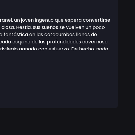
Cranel, un joven ingenuo que espera convertirse
 diosa, Hestia, sus sueños se vuelven un poco
a fantástica en las catacumbas llenas de
cada esquina de las profundidades cavernosas
 privilegio ganado con esfuerzo. De hecho, nada
untos, especialmente cuando a menudo luchan
, triunfos y amistades esperan al protagonista