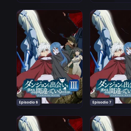
Ver Dungeon ni Deai wo Motomeru no wa Machigatte
Ver Dungeon ni De
Episodio 6
Episodio 7
Ver Dungeon ni Deai wo Motomeru no wa Machigatte
Ver Dungeon ni De