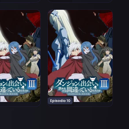
o 7
higatteiru Darou ka III Episodio 8
n ni Deai wo Motomeru no wa Machigatteiru Darou ka III 
Ver Dungeon ni Deai wo Motomeru no
Episodio 10
o 12