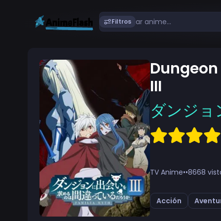
Filtros
Dungeon 
III
ダンジョ
TV Anime
•
•
8668 vist
Acción
Aventu