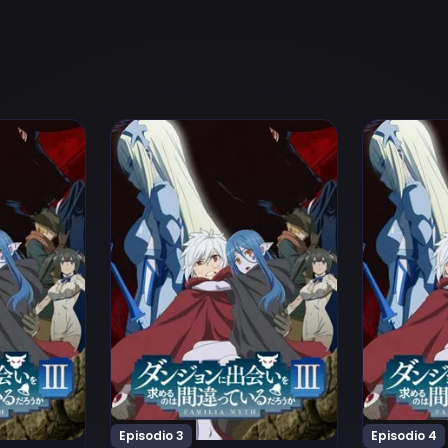
iru Darou ka III Episodio 1
ai wo Motomeru no wa Machigatteiru Darou ka III Episodi
Ver Dungeon ni Deai wo Motomeru no wa Mac
Ver Dungeo
Episodio 3
Episodio 4