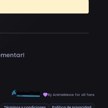
comentar!
By AnimeMeow for all fans
Términos y condiciones
Política de privacidad