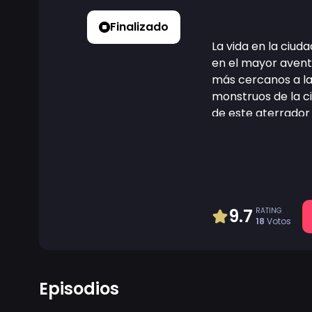
Finalizado
La vida en la ciud
en el mayor aventu
más cercanos a la
monstruos de la c
de este aterrador 
es seguro en un m
por llevarse bien.
intrépidamente op
9.7
RATING
18
Votos
Episodios