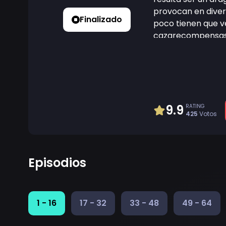
provocan en divers
Finalizado
poco tienen que v
cazarecompensas.
específicamente, a 
movimientos de es
meta final de enco
9.9
RATING
425
Votos
Episodios
1 - 16
17 - 32
33 - 48
49 - 64