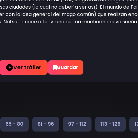
as ciudades (lo cual no debería ser así). El mundo de Fair
er con la idea general del mago común) que realizan enca
 Natsu conoce a Lucy, una guapa muchacha cuyo sueño e
Fairy Tail, lo cual consigue gracias a la ayuda de Natsu. D
ta pareja de magos los cuales se ven envueltos en un si
ntrar a Igneel.
Ver tráiler
Guardar
65 - 80
81 - 96
97 - 112
113 - 128
1