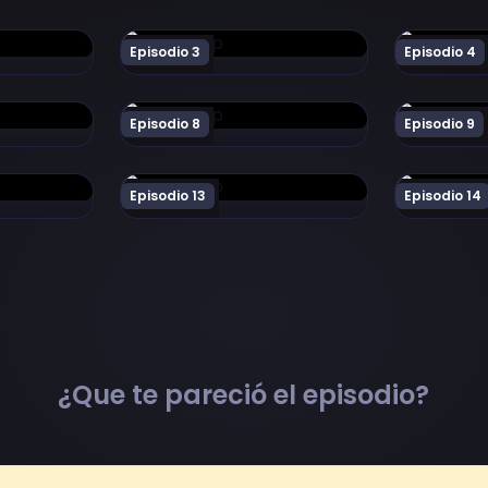
odio 2
Ver Fairy Tail Episodio 3
Ver Fairy T
Episodio 3
Episodio 4
odio 7
Ver Fairy Tail Episodio 8
Ver Fairy T
Episodio 8
Episodio 9
odio 12
Ver Fairy Tail Episodio 13
Ver Fairy T
Episodio 13
Episodio 14
¿Que te pareció el episodio?