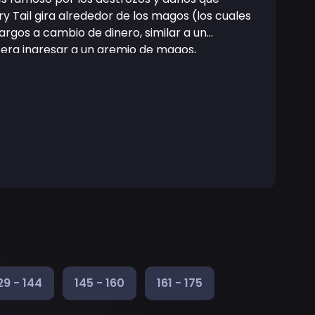
y Tail gira alrededor de los magos (los cuales
rgos a cambio de dinero, similar a un
ra ingresar a un gremio de magos,
e ahí en adelante, la historia sigue los
n número de aventuras antes de conseguir la
29 - 144
145 - 160
161 - 175