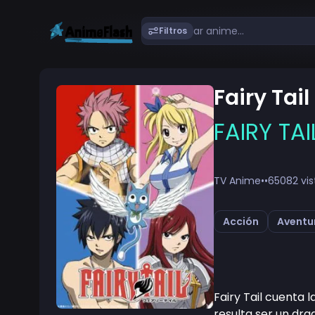
Filtros
Fairy Tail
FAIRY 
TV Anime
•
•
65082 vis
Acción
Aventu
Fairy Tail cuenta 
resulta ser un dra