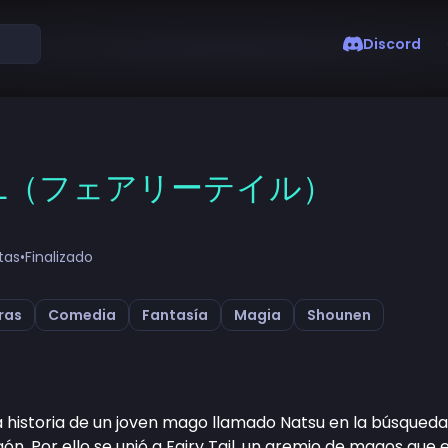
Discord
TAIL（フェアリーテイル）
tas
•
Finalizado
ras
Comedia
Fantasía
Magia
Shounen
la historia de un joven mago llamado Natsu en la búsqued
gón. Por ello se unió a Fairy Tail, un gremio de magos qu