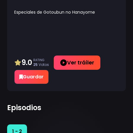
Especiales de Gotoubun no Hanayome
9.0
RATING
Ver tráiler
25
Votos
Guardar
Episodios
1 - 2