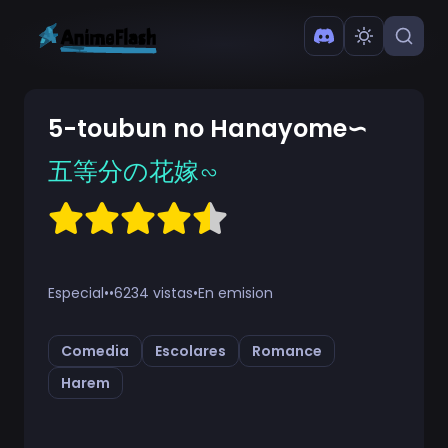
5-toubun no Hanayome∽
五等分の花嫁∽
Especial
•
•
6234 vistas
•
En emision
Comedia
Escolares
Romance
Harem