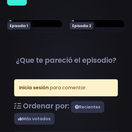
Ver 5-toubun no Hanayome∽ Episodio 1
Ver 5-toubun no Hanayome
Episodio 1
Episodio 2
¿Que te pareció el episodio?
Inicia sesión
para comentar.
Ordenar por:
Recientes
Más votados