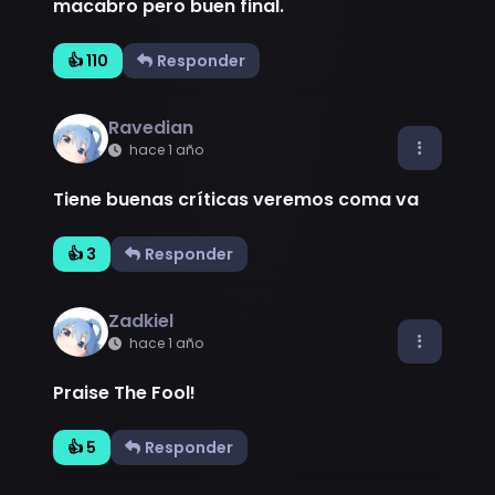
macabro pero buen final.
👍 110
Responder
Ravedian
hace 1 año
Tiene buenas críticas veremos coma va
👍 3
Responder
Zadkiel
hace 1 año
Praise The Fool!
👍 5
Responder