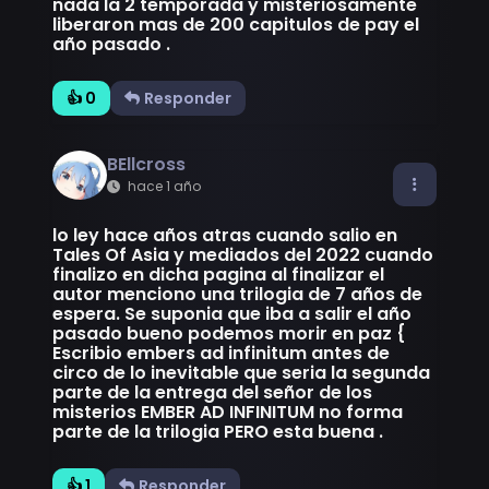
nada la 2 temporada y misteriosamente
liberaron mas de 200 capitulos de pay el
año pasado .
👍 0
Responder
BEllcross
hace 1 año
lo ley hace años atras cuando salio en
Tales Of Asia y mediados del 2022 cuando
finalizo en dicha pagina al finalizar el
autor menciono una trilogia de 7 años de
espera. Se suponia que iba a salir el año
pasado bueno podemos morir en paz {
Escribio embers ad infinitum antes de
circo de lo inevitable que seria la segunda
parte de la entrega del señor de los
misterios EMBER AD INFINITUM no forma
parte de la trilogia PERO esta buena .
👍 1
Responder