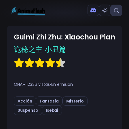
Guimi Zhi Zhu: Xiaochou Pian
诡秘之主 小丑篇
ONA
•
•
112336 vistas
•
En emision
Acción
Fantasía
Misterio
Suspenso
Isekai