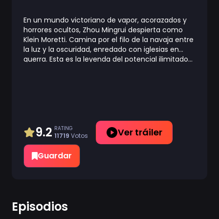
En un mundo victoriano de vapor, acorazados y
horrores ocultos, Zhou Mingrui despierta como
Klein Moretti. Camina por el filo de la navaja entre
la luz y la oscuridad, enredado con iglesias en
guerra. Esta es la leyenda del potencial ilimitado...
y del peligro indescriptible.
9.2
RATING
Ver tráiler
11719
Votos
Guardar
Episodios