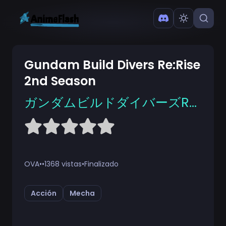
Gundam Build Divers Re:Rise
2nd Season
ガンダムビルドダイバーズRe:RISE
OVA
•
•
1368 vistas
•
Finalizado
Acción
Mecha