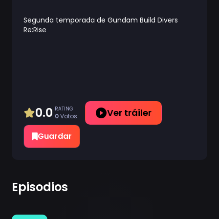
Segunda temporada de Gundam Build Divers
Re:Rise
0.0
RATING
Ver tráiler
0
Votos
Guardar
Episodios