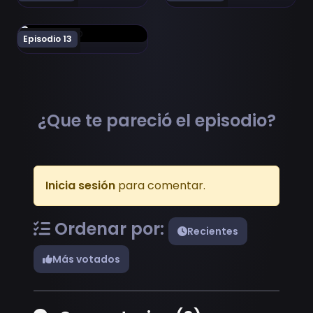
Ver Gundam Build Divers Re:Rise 2nd Season Episodio 1
Episodio 13
¿Que te pareció el episodio?
Inicia sesión
para comentar.
Ordenar por:
Recientes
Más votados