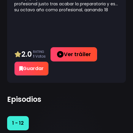
profesional justo tras acabar la preparatoria y es
su octavo año como profesional, ganando 18
millones de yenes anuales aunque no es un
jugador de primera categoría. "No sé cuántos
años podré jugar tras cumplir los 30". "Solo unos
pocos pueden ser entrenadores o comentaristas
al retirarse". "Hay jugadores que, al retirarse,
acaban viviendo en algún antro y sobreviviendo
con un solo millón de yenes al año".
2.0
RATING
Ver tráiler
1
Votos
Guardar
Episodios
1 - 12