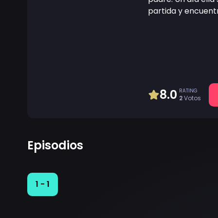
partida y encuentr
8.0
RATING
2
Votos
Episodios
1 - 1