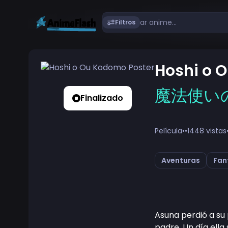
Filtros
Hoshi o 
魔法使い
Finalizado
Película
•
•
1448 vistas
Aventuras
Fan
Asuna perdió a su 
padre. Un día ella