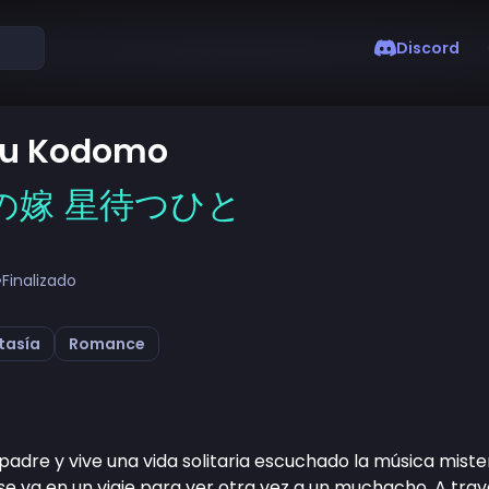
Discord
Ou Kodomo
の嫁 星待つひと
•
Finalizado
tasía
Romance
padre y vive una vida solitaria escuchado la música mister
 se va en un viaje para ver otra vez a un muchacho. A tra