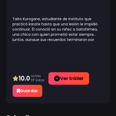
Taito Kurogane, estudiante de instituto que
practicó karate hasta que una lesión le impidió
continuar. Él conoció en su niñez a Saitohimea,
una chica con quien prometió estar siempre
juntos, aunque sus recuerdos terminaron por
borrarse cuando fueron atacados por un
poderoso hechicero que capturó a Saitohimea
para poder hacer uso de los poderes de ésta.
Taito terminará por morir en un accidente y al
volver en sí, su sangre le traerá de nuevo aquella
promesa, junto con una habilidad que lo hace
prácticamente inmortal, la cual deberá poner a
10.0
RATING
Ver tráiler
17
Votos
prueba si quiere recuperar a Saitohimea.
Guardar