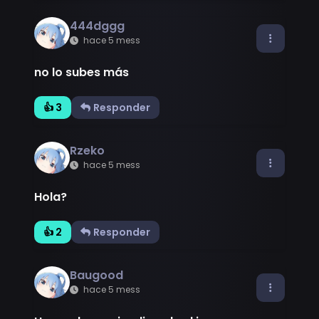
444dggg
hace 5 mess
no lo subes más
👍 3
Responder
Rzeko
hace 5 mess
Hola?
👍 2
Responder
Baugood
hace 5 mess