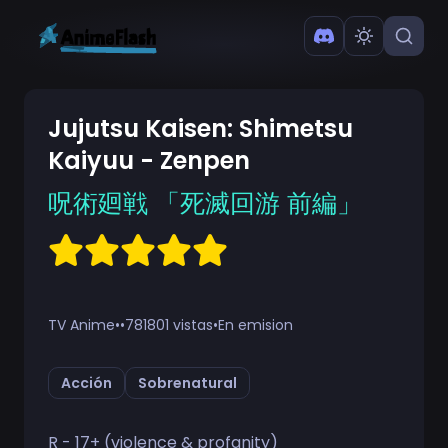
Jujutsu Kaisen: Shimetsu
Kaiyuu - Zenpen
呪術廻戦 「死滅回游 前編」
TV Anime
•
•
781801 vistas
•
En emision
Acción
Sobrenatural
R - 17+ (violence & profanity)