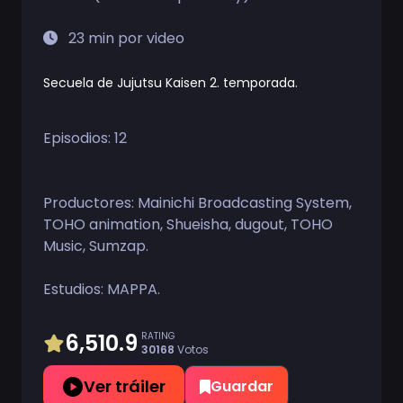
23 min por video
Secuela de Jujutsu Kaisen 2. temporada.
Episodios: 12
Productores:
Mainichi Broadcasting System
,
TOHO animation
,
Shueisha
,
dugout
,
TOHO
Music
,
Sumzap
.
Estudios:
MAPPA
.
6,510.9
RATING
30168
Votos
Ver tráiler
Guardar