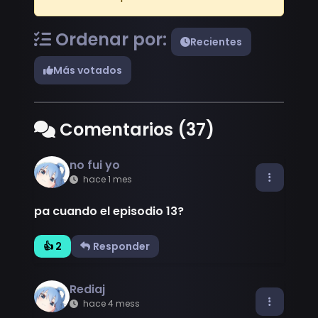
Ordenar por:
Recientes
Más votados
Comentarios (37)
no fui yo
hace 1 mes
pa cuando el episodio 13?
👍 2
Responder
Rediaj
hace 4 mess