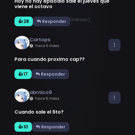
Hoy no hay episodio sale el jueves que
viene el octavo
(Editado)
👍 28
Responder
Cartops
hace 5 mess
Para cuando proximo cap??
👍 17
Responder
abrnico9
hace 6 mess
Cuando sale el 6to?
👍 10
Responder