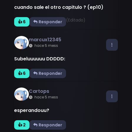
cuando sale el otro capitulo ? (ep10)
(Editado)
👍 6
Responder
marcux12345
hace 5 mess
Subeluuuuuu DDDDD:
👍 6
Responder
Cartops
hace 5 mess
esperandouu?
👍 2
Responder