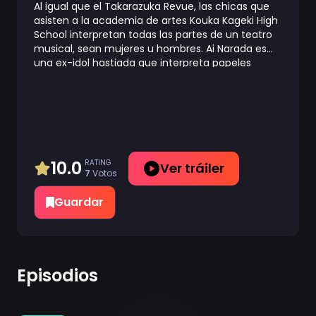
Al igual que el Takarazuka Revue, las chicas que
asisten a la academia de artes Kouka Kageki High
School interpretan todas las partes de un teatro
musical, sean mujeres u hombres. Ai Narada es
una ex-idol hastiada que interpreta papeles
femeninos mientras que su compañera, Sarasa
Watanabe, es una chica proveniente de una zona
rural que interpreta papeles masculinos. Desde la
escuela hasta el escenario y el resto de sus vidas,
no hay desafío que estas chicas no puedan
enfrentar con su pasión por la interpretación.
10.0
RATING
Ver tráiler
7
Votos
Guardar
Episodios