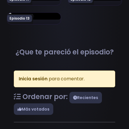
Ver Kageki Shoujo!! Episodio 13
Episodio 13
¿Que te pareció el episodio?
Inicia sesión
para comentar.
Ordenar por:
Recientes
Más votados