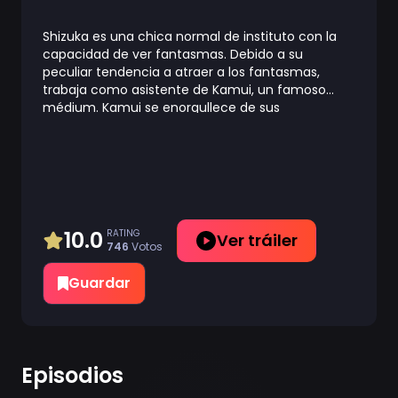
Shizuka es una chica normal de instituto con la
capacidad de ver fantasmas. Debido a su
peculiar tendencia a atraer a los fantasmas,
trabaja como asistente de Kamui, un famoso
médium. Kamui se enorgullece de sus
extraordinarias habilidades psíquicas, ¡pero la
forma en que exorciza a los fantasmas es
bastante inusual!
10.0
RATING
Ver tráiler
746
Votos
Guardar
Episodios