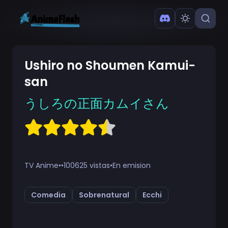
Ushiro no Shoumen Kamui-
san
うしろの正面カムイさん
TV Anime
•
•
100625 vistas
•
En emision
Comedia
Sobrenatural
Ecchi