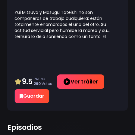
Yui Mitsuya y Masugu Tateishi no son
compañeros de trabajo cualquiera: están
totalmente enamorados el uno del otro. Su
actitud servicial pero humilde la marea y su
ternura lo deja sonriendo como un tonto. El
problema es que están tratando de mantener su
nueva relación en secreto para evitar que las
cosas se pongan incómodas en el trabajo. Pero al
ver que no pueden quitarse las manos de
encima, corren el riesgo de revelar su pequeño
secreto cada día que pasa
9.5
RATING
Ver tráiler
290
Votos
Guardar
Episodios