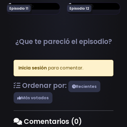
Ver Kono Kaisha ni Suki na Hito ga Imasu Episodio 11
Ver Kono Kaisha ni Suki na 
Episodio 11
Episodio 12
¿Que te pareció el episodio?
Inicia sesión
para comentar.
Ordenar por:
Recientes
Más votados
Comentarios (0)