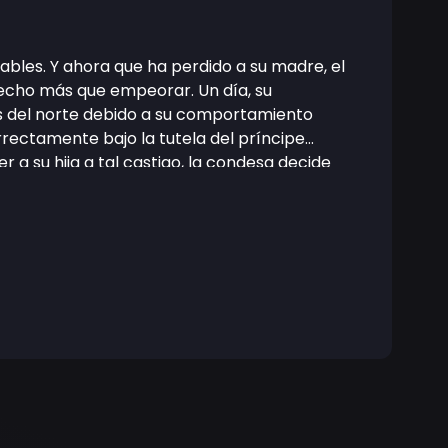
rables. Y ahora que ha perdido a su madre, el
hecho más que empeorar. Un día, su
as del norte debido a su comportamiento
rrectamente bajo la tutela del príncipe
a su hija a tal castigo, la condesa decide
ro, contrariamente a lo que cuentan las
ue ella creía. ¿Podrá la de corazón puro