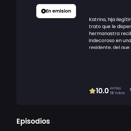
En emision
Katrina, hija ileg
trato que le disp
hermanastra recib
indecoroso en una
residente, del que
enviar a Katrina e
historias, el prín
Katrina encontrar
10.0
RATING
13
Votos
Episodios