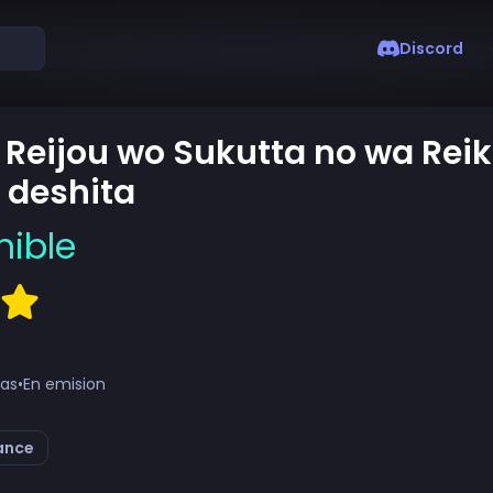
Discord
Reijou wo Sukutta no wa Reik
i deshita
nible
tas
•
En emision
ance