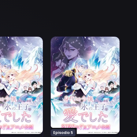
eshita Episodio 2
 Mujihi na Koori no Ouji no Ai deshita Episodio 3
i Reijou wo Sukutta no wa Reikoku Mujihi na Koori no Ouji 
Ver Migawari Reijou wo Sukutta no wa
Episodio 5