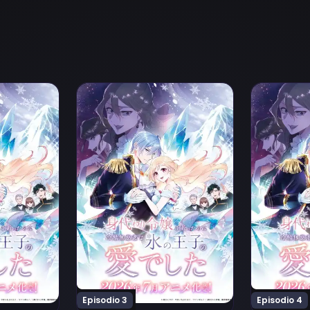
 na Koori no Ouji no Ai deshita Episodio 1
u wo Sukutta no wa Reikoku Mujihi na Koori no Ouji no Ai d
Ver Migawari Reijou wo Sukutta no wa Reikoku
Ver Migawar
Episodio 3
Episodio 4