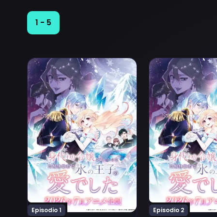
1 - 5
Ver Migawari Reijou wo Sukutta no wa Reikoku Mujihi
Ver Migawari Reijo
Episodio 1
Episodio 2