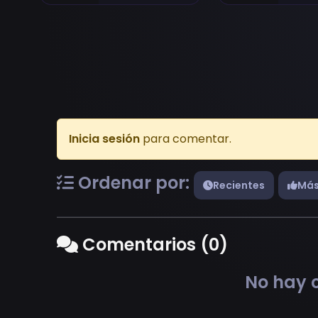
Inicia sesión
para comentar.
Ordenar por:
Recientes
Más
Comentarios (0)
No hay c