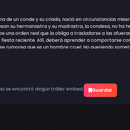
ítima de un conde y su criada, nació en circunstancias mise
ensan su hermanastra y su madrastra, la condesa, no ha 
e una orden real que la obliga a trasladarse a las afuer
 fiesta reciente. Allí, deberá aprender a comportarse co
 se rumorea que es un hombre cruel. No queriendo someter 
n su lugar. Katrina llega al norte temblando de miedo. Pe
cipe «despiadado y de corazón frío» es más amable de lo q
 el amor en la gélida campiña?
No se encontró ningún tráiler embed.
Guardar