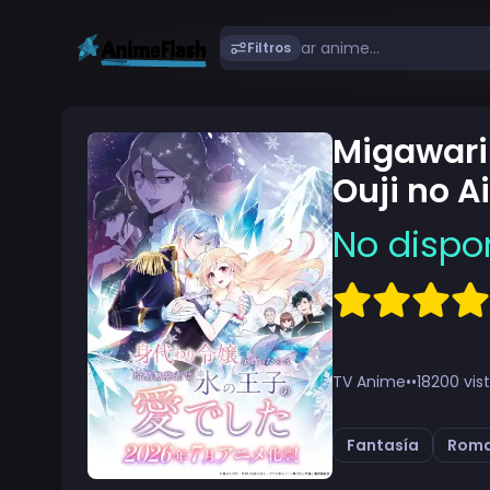
Filtros
Migawari 
Ouji no A
No dispo
TV Anime
•
•
18200 vis
Fantasía
Rom