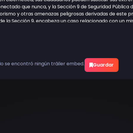
nectado que nunca, y la Sección 9 de Seguridad Pública d
rrorismo y otras amenazas peligrosas derivadas de este 
de la Sección 9, encabeza un caso relacionado con un m
netas», que deja un rastro de víctimas despojadas de su
po del Maestro de Marionetas es casi totalmente robótico, 
dinados siguen el rastro del enigmático criminal, otras 
que la obliga a enfrentarse a la naturaleza extremadamen
s filosóficas, como el sentido de su propia vida, Motoko 
otro que el propio Puppet Master.
o se encontró ningún tráiler embed.
Guardar