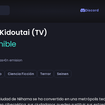
Discord
Kidoutai (TV)
nible
tas
•
En emision
o
Ciencia Ficción
Terror
Seinen
a ciudad de Niihama se ha convertido en una metrópolis t
n cibernética, sus ciudadanos pueden sustituir sus extre