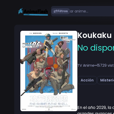
Filtros
Koukaku 
No dispo
TV Anime
•
•
15729 vis
Acción
Misteri
En el año 2029, l
grandes avances e