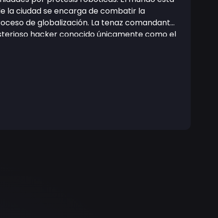
e la ciudad se encarga de combatir la
proceso de globalización. La tenaz comandante
isterioso hacker conocido únicamente como el
s recuerdos. Al igual que muchos en este mundo
lo que le confiere un poder increíble. Mientras
partes —incluida la Sección 6— comienzan a
te complicada del caso. Reflexionando sobre
pronto se da cuenta de que quien le dará estas