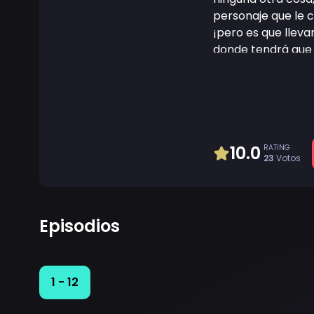
personaje que le c
¡pero es que llev
donde tendrá que l
10.0
RATING
23
Votos
Episodios
1 - 12