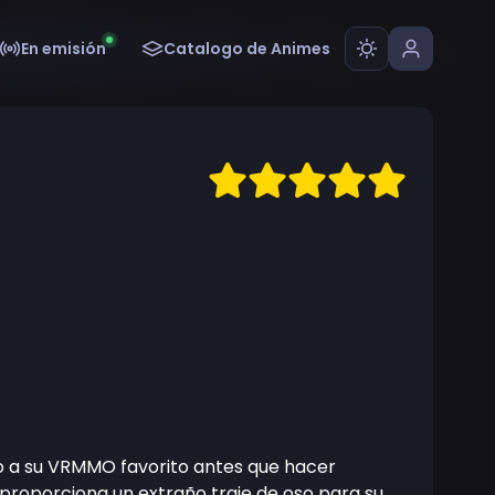
En emisión
Catalogo de Animes
do a su VRMMO favorito antes que hacer
 proporciona un extraño traje de oso para su