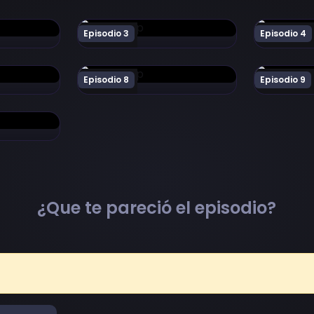
ma Bear Episodio 2
Ver Kuma Kuma Kuma Bear Episodio 3
Ver Kuma 
Episodio 3
Episodio 4
ma Bear Episodio 7
Ver Kuma Kuma Kuma Bear Episodio 8
Ver Kuma 
Episodio 8
Episodio 9
ma Bear Episodio 12
¿Que te pareció el episodio?