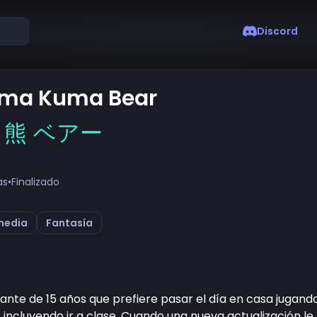
Discord
ma Kuma Bear
 熊 ベアー
as
•
Finalizado
media
Fantasía
iante de 15 años que prefiere pasar el día en casa jugan
 incluyendo ir a clase. Cuando una nueva actualización le