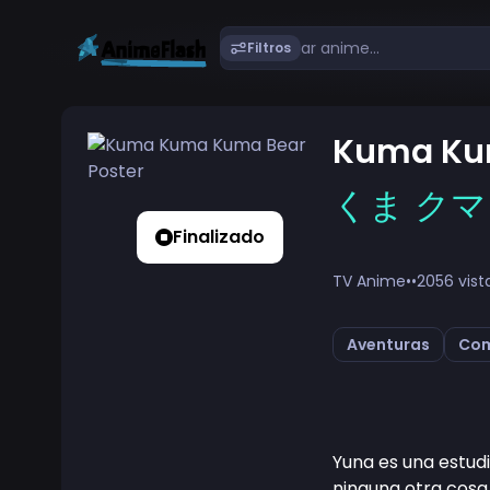
Filtros
Kuma Ku
くま クマ
Finalizado
TV Anime
•
•
2056 vist
Aventuras
Co
Yuna es una estud
ninguna otra cosa,