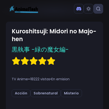
Kuroshitsuji: Midori no Majo-
hen
黒執事 -緑の魔女編-
TV Anime
•
•
18222 vistas
•
En emision
Acción
Sobrenatural
Misterio