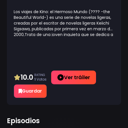
Los viajes de Kino: el Hermoso Mundo (???? -the
Beautiful World-) es una serie de novelas ligeras,
creadas por el escritor de novelas ligeras Keiichi
Sigsawa, publicadas por primera vez en marzo del
2000,Trata de una joven inquieta que se dedica a
recorrer el mundo acompañada por su medio de
transporte: una moto llamada Hermes y con la
habilidad de hablar. Viaja cuando y como quiere,
pero siempre cumpliendo dos premisas muy
importantes:* No interferir en las peculiaridades
de los lugares que visita* Y no permanecer más
de 3 días en cada país.
10.0
RATING
Ver tráiler
1
Votos
Guardar
Episodios