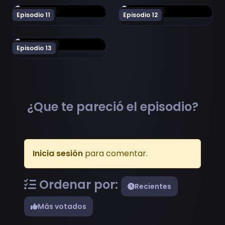
Ver Kino no Tabi Episodio 11
Ver Kino no Tabi Episodio 1
Episodio 11
Episodio 12
Ver Kino no Tabi Episodio 13
Episodio 13
¿Que te pareció el episodio?
Inicia sesión
para comentar.
Ordenar por:
Recientes
Más votados