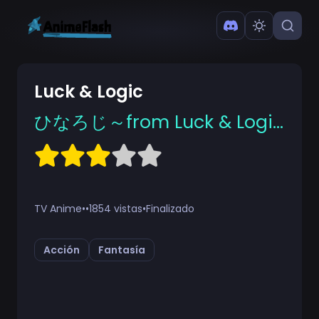
Luck & Logic
ひなろじ～from Luck & Logic～
TV Anime
•
•
1854 vistas
•
Finalizado
Acción
Fantasía