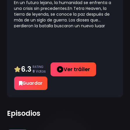
En un futuro lejano, la humanidad se enfrenta a
una crisis sin precedentes.En Tetra Heaven, la
tierra de leyenda, se conoce la paz después de
más de un siglo de guerra. Los dioses que
perdieron la batalla buscaron un nuevo lugar
donde vivir, y lo encontraron en Septpia, el mundo
humano, al que deciden atacar. Los Logicalists
que forman parte de ALCA, una agencia policial
especial cuya tarea es la de proteger la ciudad de
la invasión de los extranjeros, se vieron forzados a
defender las ciudades.Dependiendo de su
capacidad, los Logicalists pueden entrar en fase
6.3
RATING
Ver tráiler
8
Votos
Trance con las deidades del otro mundo,
obteniendo así la oportunidad de luchar en el
Guardar
campo de batalla.Yoshichika Tsurugi es un joven
normal y corriente que, tras encontrarse con la
diosa Athena después de un ataque enemigo, ve
cómo su vida cambia por completo.
Episodios