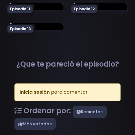
Ver Made in Abyss Episodio 11
Ver Made in Abyss Episodio
Episodio 11
Episodio 12
Ver Made in Abyss Episodio 13
Episodio 13
¿Que te pareció el episodio?
Inicia sesión
para comentar.
Ordenar por:
Recientes
Más votados