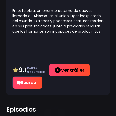
En esta obra, un enorme sistema de cuevas
llamado el “Abismo” es el único lugar inexplorado
del mundo. Extrañas y poderosas criaturas residen
en sus profundidades, junto a preciadas reliquias
que los humanos son incapaces de producir. Los
misterios del Abismo fascinan a los humanos y
estos bajan a sus profundidades.Los aventureros
que se adentran en él son conocidos como “Cave
Raiders”. Una joven huérfana llamada Rico vive en
el pueblo Osu en el filo del Abismo. Su sueño es
convertirse en una “Cave Raider”, como su
madre, y solventar los misterios del sistema de
9.1
RATING
Ver tráiler
9782
Votos
cuevas. Un día, Rico comienza a explorar las
cuevas y descubre un robot con aspecto de un
Guardar
chico humano.
Episodios