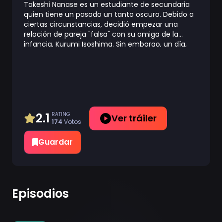
Takeshi Nanase es un estudiante de secundaria
quien tiene un pasado un tanto oscuro. Debido a
ciertas circunstancias, decidió empezar una
relación de pareja "falsa" con su amiga de la
infancia, Kurumi Isoshima. Sin embargo, un día,
Takeshi se encuentra con Mui Aiba, una chica que
lleva puesto un uniforme que nunca había visto
antes, desplomada en el suelo de su instituto.
Este encuentro cambiara el destino de Takeshi
por completo, pues esta chica le cuenta a
Takeshi que es una maga, y se disculpa con el,
pues le ha convertido en mago también. Así pues,
2.1
RATING
Ver tráiler
174
Votos
Takeshi descubre que no hay uno, sino dos
mundos, el de los magos y el de los humanos.
Guardar
Episodios