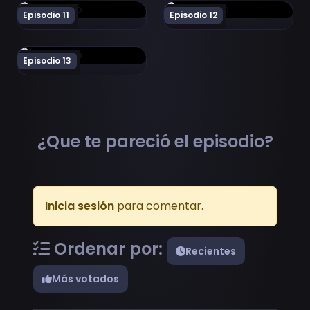
Ver Mahou Shoujo Lyrical Nanoha As Episodio 11
Ver Mahou Shoujo Lyrical N
Episodio 11
Episodio 12
Ver Mahou Shoujo Lyrical Nanoha As Episodio 13
Episodio 13
¿Que te pareció el episodio?
Inicia sesión
para comentar.
Ordenar por:
Recientes
Más votados