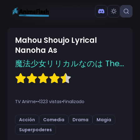
Mahou Shoujo Lyrical
Nanoha As
魔法少女リリカルなのは The MOVIE 2nd A's
TV Anime
•
•
1323 vistas
•
Finalizado
Acción
Comedia
Drama
Magia
Superpoderes