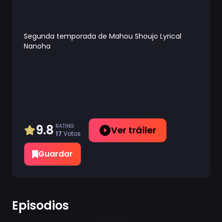
Segunda temporada de Mahou Shoujo Lyrical
Nanoha
9.8
RATING
Ver tráiler
17
Votos
Guardar
Episodios