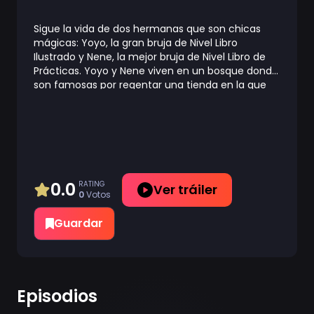
Sigue la vida de dos hermanas que son chicas
mágicas: Yoyo, la gran bruja de Nivel Libro
Ilustrado y Nene, la mejor bruja de Nivel Libro de
Prácticas. Yoyo y Nene viven en un bosque donde
son famosas por regentar una tienda en la que
venden hechizos mágicos, y es que ambas tienen
mucho talento pero ser tan jóvenes… aunque
siempre acaban causando algún alboroto.
0.0
RATING
Ver tráiler
0
Votos
Guardar
Episodios