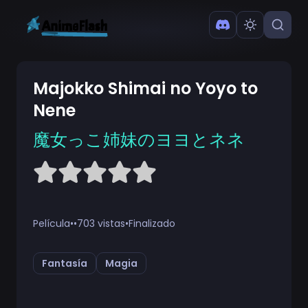
Majokko Shimai no Yoyo to
Nene
魔女っこ姉妹のヨヨとネネ
Película
•
•
703 vistas
•
Finalizado
Fantasía
Magia