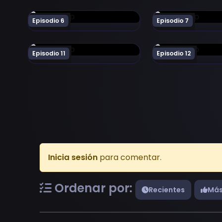
Ver Mononogatari 2nd Season Episodio 6
Ver Mononogatari
Episodio 6
Episodio 7
Ver Mononogatari 2nd Season Episodio 11
Ver Mononogatari 
Episodio 11
Episodio 12
Inicia sesión
para comentar.
Ordenar por:
Recientes
Más