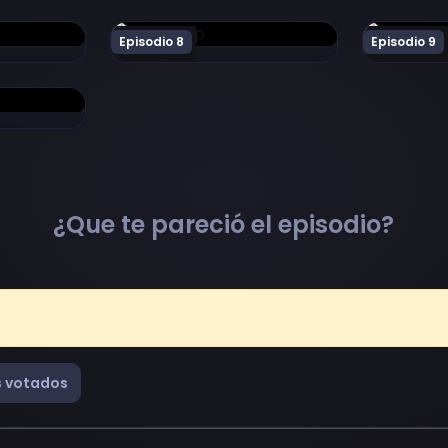
 2nd Season Episodio 7
Ver Mononogatari 2nd Season Episodio 8
Ver Monono
Episodio 8
Episodio 9
2nd Season Episodio 12
¿Que te pareció el episodio?
 votados