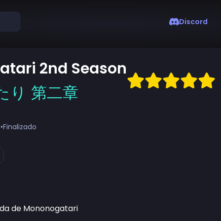
Discord
tari 2nd Season
たり 第二章
s
•
Finalizado
da de Mononogatari