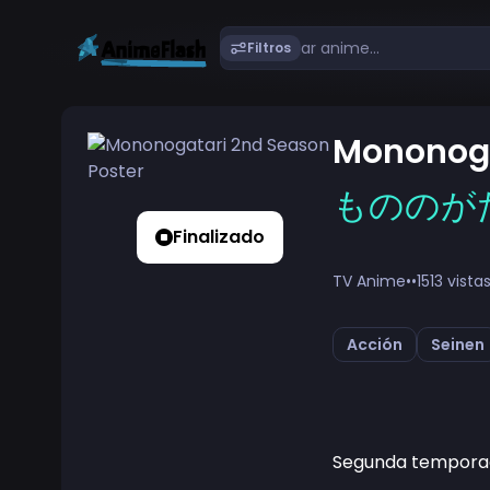
Filtros
Mononoga
もののが
Finalizado
TV Anime
•
•
1513 vista
Acción
Seinen
Segunda tempora