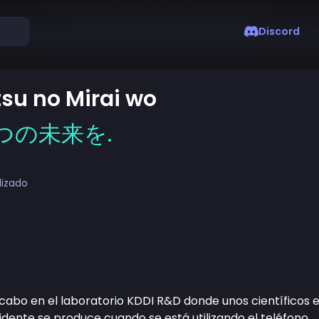
Discord
su no Mirai wo
つの未来を.
lizado
a cabo en el laboratorio KDDI R&D donde unos científicos
cidente se produce cuando se está utilizando el teléfono.