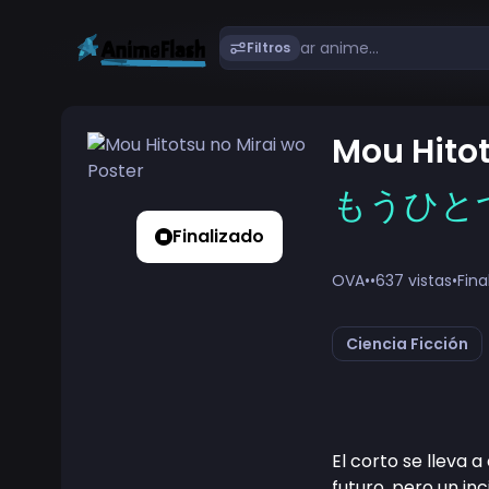
Filtros
Mou Hitot
もうひと
Finalizado
OVA
•
•
637 vistas
•
Fina
Ciencia Ficción
El corto se lleva 
futuro, pero un in