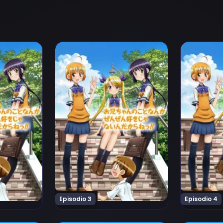
ara ne!! Episodio 1
oto Nanka Zenzen Suki Janain Dakara ne!! Episodio 2
Ver Oniichan no Koto Nanka Zenzen Suki Ja
Ver Oniich
Episodio 3
Episodio 4