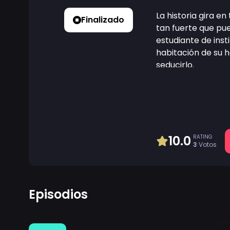
La historia gira 
Finalizado
tan fuerte que pue
estudiante de inst
habitación de su 
seducirlo.
10.0
RATING
3
Votos
Episodios