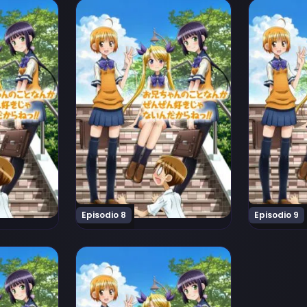
kara ne!! Episodio 6
oto Nanka Zenzen Suki Janain Dakara ne!! Episodio 7
Ver Oniichan no Koto Nanka Zenzen Suki Ja
Ver Oniich
Episodio 8
Episodio 9
ara ne!! Episodio 11
oto Nanka Zenzen Suki Janain Dakara ne!! Episodio 12
Ver Oniichan no Koto Nanka Zenzen Suki Jan