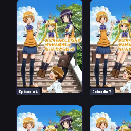
Ver Oniichan no Koto Nanka Zenzen Suki Janain Da
Ver Oniichan no K
Episodio 6
Episodio 7
Ver Oniichan no Koto Nanka Zenzen Suki Janain Dak
Ver Oniichan no K