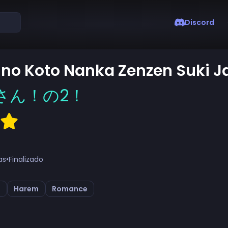
Discord
 no Koto Nanka Zenzen Suki J
さん！の2！
as
•
Finalizado
i
Harem
Romance