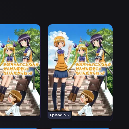
nain Dakara ne!! Episodio 3
an no Koto Nanka Zenzen Suki Janain Dakara ne!! Episodio
Ver Oniichan no Koto Nanka Zenzen S
Episodio 5