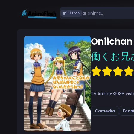
Filtros
Oniichan
働くお兄
TV Anime
•
•
3088 vist
Comedia
Ecch