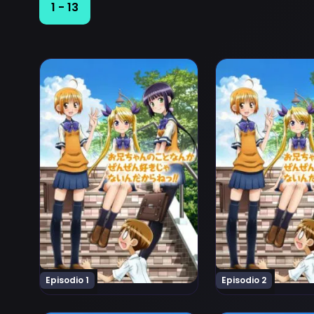
1 - 13
Ver Oniichan no Koto Nanka Zenzen Suki Janain Dak
Ver Oniichan no K
Episodio 1
Episodio 2