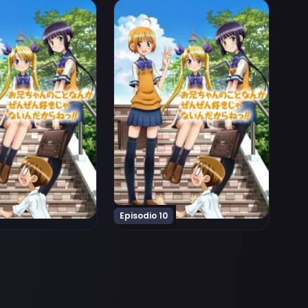
nain Dakara ne!! Episodio 8
an no Koto Nanka Zenzen Suki Janain Dakara ne!! Episodio
Ver Oniichan no Koto Nanka Zenzen S
Episodio 10
ain Dakara ne!! Episodio 13