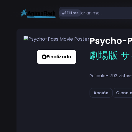
Filtros
Psycho-P
劇場版 
Finalizado
Película
•
•
1792 vistas
•
Acción
Ciencia