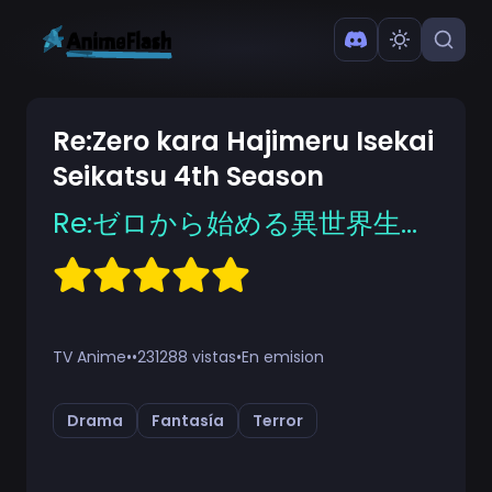
Re:Zero kara Hajimeru Isekai
Seikatsu 4th Season
Re:ゼロから始める異世界生活 4th season
TV Anime
•
•
231288 vistas
•
En emision
Drama
Fantasía
Terror