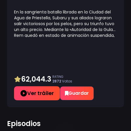
En la sangrienta batalla librada en la Ciudad del
Agua de Priestella, Subaru y sus aliados lograron
salir victoriosos por los pelos, pero su triunfo tuvo
un alto precio. Mediante la «Autoridad de la Gula»,
Rem quedó en estado de animación suspendida,
mientras que los recuerdos de Crusch e incluso el
nombre de Julius fueron devorados. Mientras
busca una forma de salvarlos, Subaru se entera
de la existencia del «sabio» Shaula, un ser que
todo lo ve y del que se dice que posee todo tipo
de conocimiento. Su próximo destino es la Torre
de Vigilancia de las Pléyades, hogar del sabio, la
62,044.3
RATING
2872
Votos
torre más lejana que se alza en el vasto y
desconocido desierto conocido como las Dunas
Ver tráiler
Guardar
de Auguria, un lugar tan peligroso que ni siquiera
el poderoso «Santo de la Espada», Reinhard, logró
conquistarlo. La furia de la naturaleza, bestias
mágicas desconocidas y peligros inimaginables le
esperan. Junto con sus amigos, Subaru se
Episodios
embarca en un viaje que pone en peligro su vida
para recuperar lo que se perdió.