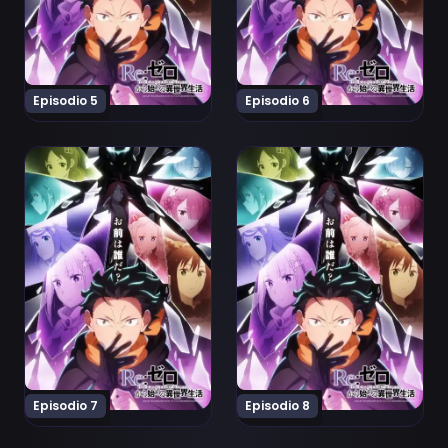
Episodio 5
Episodio 6
Ver Re:Zero kara Hajimeru Isekai Seikatsu 4th Season 
Ver Re:Zero kara Hajimeru 
Episodio 7
Episodio 8