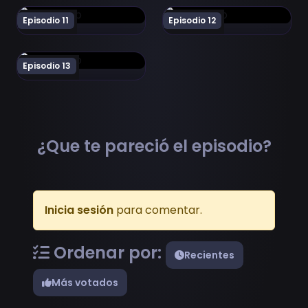
Ver Shadows House Episodio 11
Ver Shadows House Episodi
Episodio 11
Episodio 12
Ver Shadows House Episodio 13
Episodio 13
¿Que te pareció el episodio?
Inicia sesión
para comentar.
Ordenar por:
Recientes
Más votados