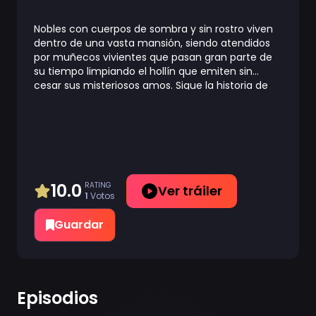
Nobles con cuerpos de sombra y sin rostro viven
dentro de una vasta mansión, siendo atendidos
por muñecos vivientes que pasan gran parte de
su tiempo limpiando el hollín que emiten sin
cesar sus misteriosos amos. Sigue la historia de
Emilyko, una vívida joven y alegre muñeca,
mientras aprende sus deberes sirviendo como
asistente de Kate Shadow-sama. ¿Qué peligrosos
y oscuros secretos encontrarán Kate y ella a
medida que se involucren cada vez más dentro
del funcionamiento interno de la sociedad de las
sombras?
10.0
RATING
Ver tráiler
1
Votos
Guardar
Episodios