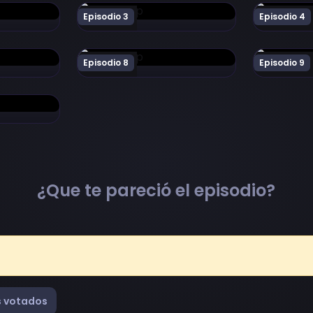
chiban! Episodio 2
Ver Shin Chuuka Ichiban! Episodio 3
Ver Shin C
Episodio 3
Episodio 4
chiban! Episodio 7
Ver Shin Chuuka Ichiban! Episodio 8
Ver Shin Ch
Episodio 8
Episodio 9
hiban! Episodio 12
¿Que te pareció el episodio?
 votados