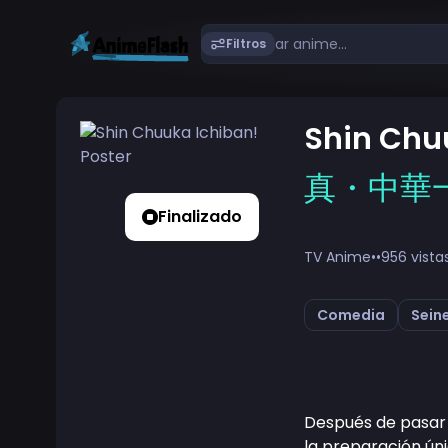
Filtros
Shin Chu
真・中華
Finalizado
TV Anime
•
•
956 vista
Comedia
Sein
Después de pasar 
la preparación ún