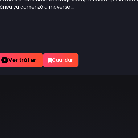
ánea ya comenzó a moverse ...
Ver tráiler
Guardar