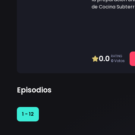
de Cocina Subterr
0.0
RATING
0
Votos
Episodios
1 - 12