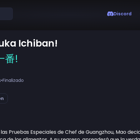
Discord
uka Ichiban!
一番!
s
•
Finalizado
en
las Pruebas Especiales de Chef de Guangzhou, Mao decid
ica de los alimentos. A su regreso, aprenderá que la ver