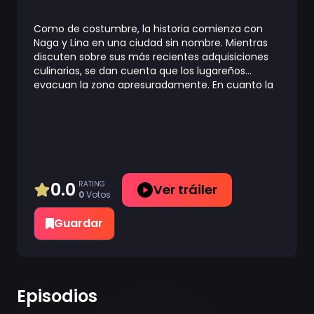
Como de costumbre, la historia comienza con
Naga y Lina en una ciudad sin nombre. Mientras
discuten sobre sus más recientes adquisiciones
culinarias, se dan cuenta que los lugareños
evacuan la zona apresuradamente. En cuanto la
última persona se refugia, Lina y Naga (junto con
los típicos guardias inútiles) son bienvenidas por
una joven muchacha que monta un dragón rojo y
ríe histéricamente. Tras una breve escaramuza,
Marlene (la muchacha de la histérica risa) y su
dragón se marchan, y Lina es invitada a ver al Rey
con la esperanza de que pueda ser la solución a
0.0
RATING
Ver tráiler
0
Votos
sus problemas. Resulta que Marlene es la hija del
Rey, y parece que está en una "fase de rebeldía".
Guardar
Lo que quiere es que se le permitan más cosas,
pero su padre no quiere, así que se dedica a
asustar a los ciudadanos hasta que lo
consiga...Mientras tanto, Naga sigue a Marlene
hasta su guarida, para enseñarle un par de cosas
Episodios
de cómo reirse ADECUADAMENTE, por un precio,
claro. Una vez más es Lina contra Naga, Padre