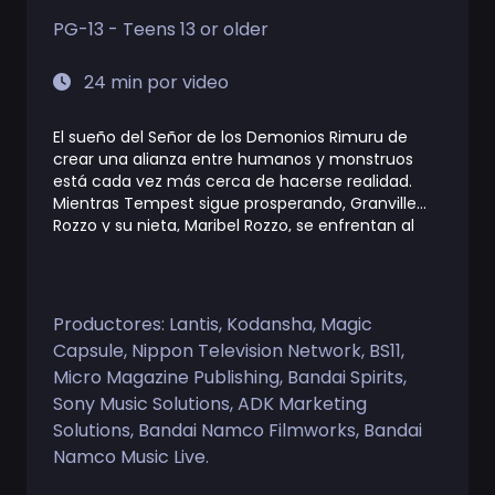
PG-13 - Teens 13 or older
24 min por video
El sueño del Señor de los Demonios Rimuru de
crear una alianza entre humanos y monstruos
está cada vez más cerca de hacerse realidad.
Mientras Tempest sigue prosperando, Granville
Rozzo y su nieta, Maribel Rozzo, se enfrentan al
Señor de los Demonios Rimuru por su plan de
proteger a la humanidad gobernándola. Mientras
tanto, en El Dorado, el Señor de los Demonios
Leon trabaja para alcanzar sus propios objetivos.
Productores:
Lantis
,
Kodansha
,
Magic
¡Se acerca el despertar de un nuevo héroe!
Capsule
,
Nippon Television Network
,
BS11
,
Micro Magazine Publishing
,
Bandai Spirits
,
Sony Music Solutions
,
ADK Marketing
Solutions
,
Bandai Namco Filmworks
,
Bandai
Namco Music Live
.