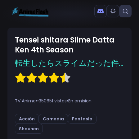
Tensei shitara Slime Datta
Ken 4th Season
転生したらスライムだった件 第4期
TV Anime
•
•
350651 vistas
•
En emision
Acción
Comedia
Fantasía
Shounen