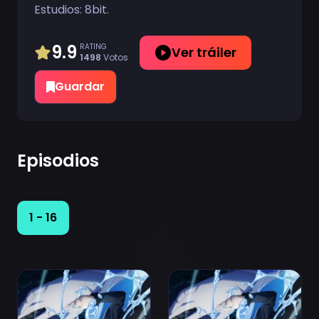
Estudios:
8bit
.
9.9
RATING
Ver tráiler
1498
Votos
Guardar
Episodios
1 - 16
Ver Tensei shitara Slime Datta Ken 4th Season Episodi
Ver Tensei shitara Slime D