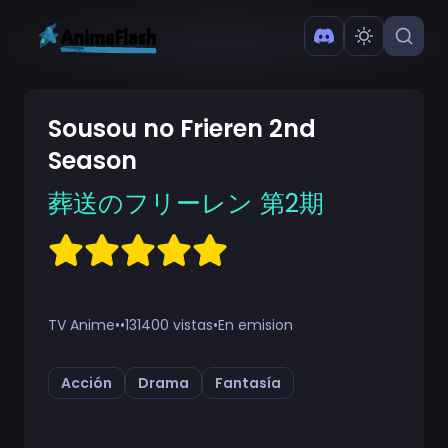
Sousou no Frieren 2nd
Season
葬送のフリーレン 第2期
TV Anime
•
•
131400 vistas
•
En emision
Acción
Drama
Fantasía