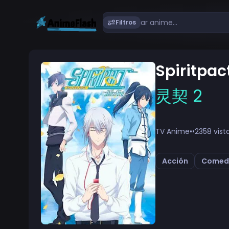
Filtros
Spiritpac
灵契 2
TV Anime
•
•
2358 vist
Acción
Comed