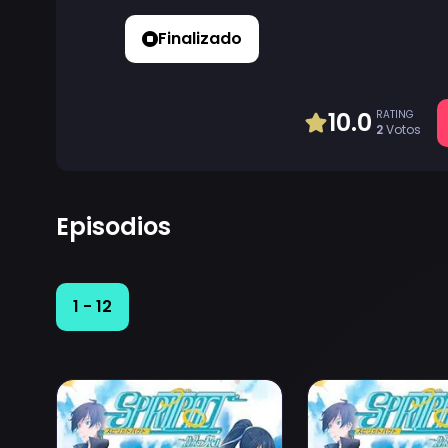
Finalizado
10.0
RATING
2
Votos
Episodios
1 - 12
Ver Spiritpact 2 Episodio 1
Ver Spiritpact 2 E