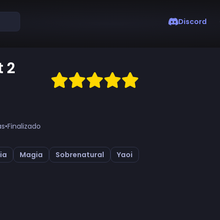
Discord
t 2
as
•
Finalizado
ia
Magia
Sobrenatural
Yaoi