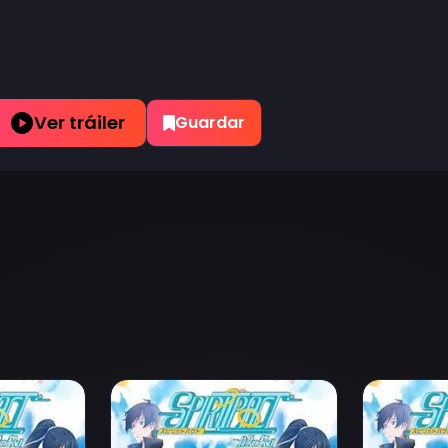
Ver tráiler
Guardar
pisodio 2
Ver Spiritpact 2 Episodio 3
Ver Spiritp