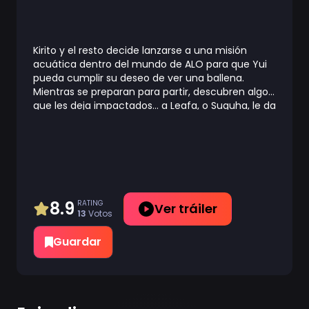
Kirito y el resto decide lanzarse a una misión
acuática dentro del mundo de ALO para que Yui
pueda cumplir su deseo de ver una ballena.
Mientras se preparan para partir, descubren algo
que les deja impactados... a Leafa, o Suguha, le da
miedo el agua. Con ello, Asuna y el resto de
chicas del grupo deciden enseñar a Suguha a
nadar en una piscina en el mundo real. Mientras
tanto, Kirito se encuentra con alguien...
8.9
RATING
Ver tráiler
13
Votos
Guardar