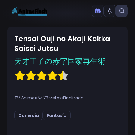
Tensai Ouji no Akaji Kokka
Saisei Jutsu
天才王子の赤字国家再生術
TV Anime
•
•
5472 vistas
•
Finalizado
Comedia
Fantasía