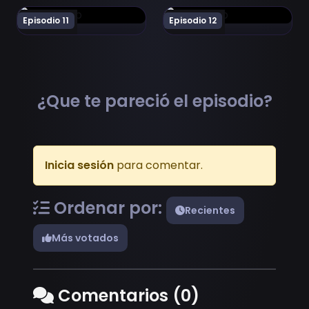
Ver Tensai Ouji no Akaji Kokka Saisei Jutsu Episodio 11
Ver Tensai Ouji no Akaji Kok
Episodio 11
Episodio 12
¿Que te pareció el episodio?
Inicia sesión
para comentar.
Ordenar por:
Recientes
Más votados
Comentarios (0)