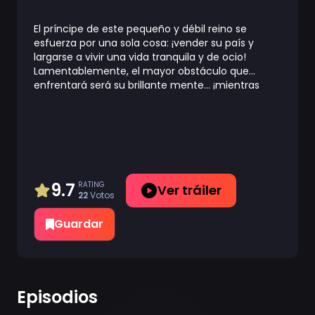
El príncipe de este pequeño y débil reino se
esfuerza por una sola cosa: ¡vender su país y
largarse a vivir una vida tranquila y de ocio!
Lamentablemente, el mayor obstáculo que
enfrentará será su brillante mente… ¡mientras
continúa obteniendo logros cada vez más
impresionantes, también aumenta el favor de la
gente de su reino!, esto complicará aún más el
hacer que sus sueños se vuelvan realidad.
9.7
RATING
Ver tráiler
22
Votos
Guardar
Episodios