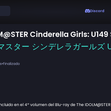
Discord
@STER Cinderella Girls: U149 
スター シンデレラガールズ U1
s
•
Finalizado
incluido en el 4º volumen del Blu-ray de The IDOLM@STER 