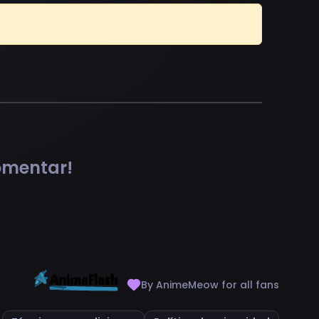
comentar!
By AnimeMeow for all fans