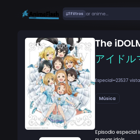
Filtros
The iDOLM
アイドルマ
Especial
•
•
23537 vista
Música
Episodio especial 
nuevas idols.