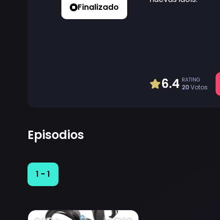
Finalizado
6.4
RATING
20
Votos
Episodios
1 - 1
Ver The iDOLM@STER Cinderella Girls: U149 Special